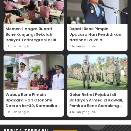
Momen Hangat Bupati
Bupati Bone Pimpin
Bone Kunjungi Sekolah
Upacara Hari Pendidikan
Rakyat Terintegrasi di BLK
Nasional 2026 di
Bajoe
Lapangan Merdeka
3 bulan yang lalu
3 bulan yang lalu
Wabup Bone Pimpin
Gelar Retret Pejabat di
Upacara Hari Otonomi
Batalyon Armed 21 Kawali,
Daerah ke-30, Sampaikan
Pemkab Bone Gembleng
Amanat Mendagri
Kedisiplinan Camat dan
3 bulan yang lalu
4 bulan yang lalu
Wujudkan Asta Cita
Pimpinan OPD
BERITA TERBARU