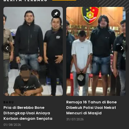
Remaja 16 Tahun di Bone
BARU
Pria di Berebbo Bone
Dibekuk Polisi Usai Nekat
Ditangkap Usai Aniaya
Mencuri di Masjid
Korban dengan Senjata
31/07/2026
Tajam
01/08/2026