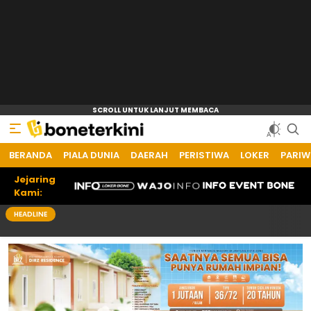
BERANDA
PIALA DUNIA
DAERAH
PERISTIWA
LOKER
PARIW
Jejaring
Kami:
HEADLINE