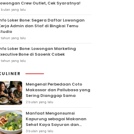
Lowongan Crew Outlet, Cek Syaratnya!
 bulan yang lalu
Info Loker Bone: Segera Daftar Lowongan
Kerja Admin dan Staf di Bingkai Temu
Studio
 tahun yang lalu
Info Loker Bone: Lowongan Marketing
Executive Bone di Saoenk Cobek
 tahun yang lalu
KULINER
Mengenal Perbedaan Coto
Makassar dan Pallubasa yang
Sering Dianggap Sama
2 bulan yang lalu
Manfaat Mengonsumsi
Kapurung sebagai Makanan
Sehat Kaya Sayuran dan
Protein
3 bulan yang lalu