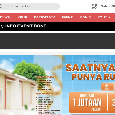
Sabtu, 0
STIWA
LOKER
PARIWISATA
EVENT
BISNIS
POLITIK