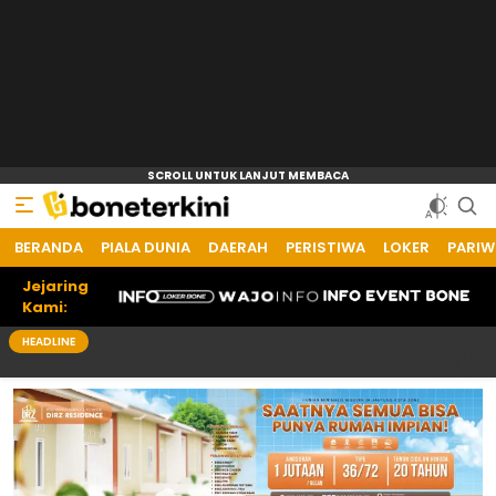
BERANDA
Bone Terkini
Referensi Informasi Terkini
PIALA DUNIA
DAERAH
PERISTIWA
LOKER
PARIW
Jejaring
Kami:
HEADLINE