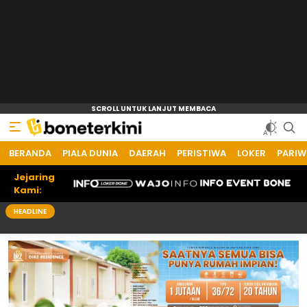
BERANDA
Bone Terkini
Referensi Informasi Terkini
PIALA DUNIA
DAERAH
PERISTIWA
LOKER
PARIW
Jejaring
Kami:
HEADLINE