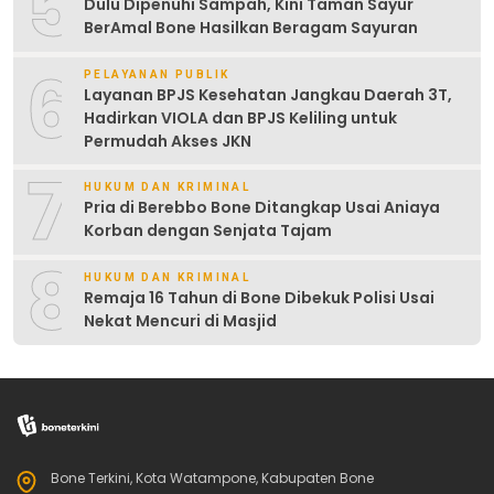
5
Dulu Dipenuhi Sampah, Kini Taman Sayur
BerAmal Bone Hasilkan Beragam Sayuran
6
PELAYANAN PUBLIK
Layanan BPJS Kesehatan Jangkau Daerah 3T,
Hadirkan VIOLA dan BPJS Keliling untuk
Permudah Akses JKN
7
HUKUM DAN KRIMINAL
Pria di Berebbo Bone Ditangkap Usai Aniaya
Korban dengan Senjata Tajam
8
HUKUM DAN KRIMINAL
Remaja 16 Tahun di Bone Dibekuk Polisi Usai
Nekat Mencuri di Masjid
Bone Terkini, Kota Watampone, Kabupaten Bone