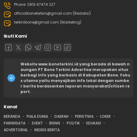
Phone: 0813 47474 227
officialboneterkini@gmail.com (Redaksi)
terkinibone@gmail.com (Marketing)
Ikuti Kami
Website www.boneterkini.id yang berada di bawah n
aungan PT Bone Terkini Advertisa merupakan situs
berbagi info yang berbasis di Kabupaten Bone. Foku
s utama yaitu menyajikan info lokal dengan sumbe
r berita berdasarkan laporan masyarakat/citizen re
port.
Kanal
BERANDA
PIALA DUNIA
DAERAH
PERISTIWA
LOKER
PARIWISATA
EVENT
BISNIS
POLITIK
EDUKASI
ADVERTORIAL
INDEKS BERITA