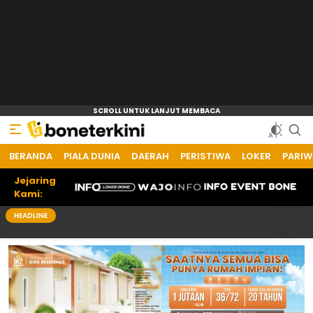
BERANDA
Bone Terkini
Referensi Informasi Terkini
PIALA DUNIA
DAERAH
PERISTIWA
LOKER
PARIW
Jejaring
Kami:
HEADLINE