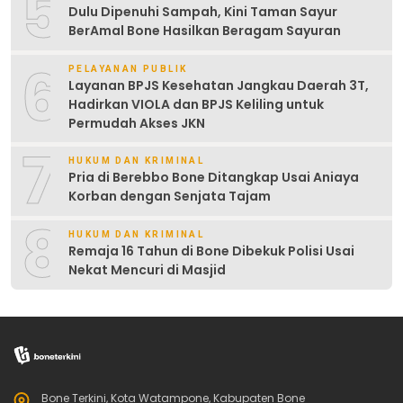
5
Dulu Dipenuhi Sampah, Kini Taman Sayur
BerAmal Bone Hasilkan Beragam Sayuran
6
PELAYANAN PUBLIK
Layanan BPJS Kesehatan Jangkau Daerah 3T,
Hadirkan VIOLA dan BPJS Keliling untuk
Permudah Akses JKN
7
HUKUM DAN KRIMINAL
Pria di Berebbo Bone Ditangkap Usai Aniaya
Korban dengan Senjata Tajam
8
HUKUM DAN KRIMINAL
Remaja 16 Tahun di Bone Dibekuk Polisi Usai
Nekat Mencuri di Masjid
Bone Terkini, Kota Watampone, Kabupaten Bone