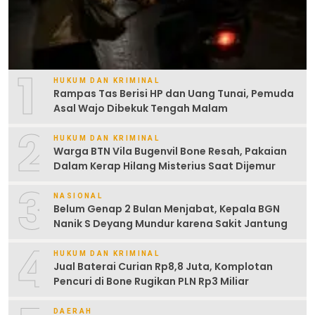
1
HUKUM DAN KRIMINAL
Rampas Tas Berisi HP dan Uang Tunai, Pemuda
Asal Wajo Dibekuk Tengah Malam
2
HUKUM DAN KRIMINAL
Warga BTN Vila Bugenvil Bone Resah, Pakaian
Dalam Kerap Hilang Misterius Saat Dijemur
3
NASIONAL
Belum Genap 2 Bulan Menjabat, Kepala BGN
Nanik S Deyang Mundur karena Sakit Jantung
4
HUKUM DAN KRIMINAL
Jual Baterai Curian Rp8,8 Juta, Komplotan
Pencuri di Bone Rugikan PLN Rp3 Miliar
DAERAH