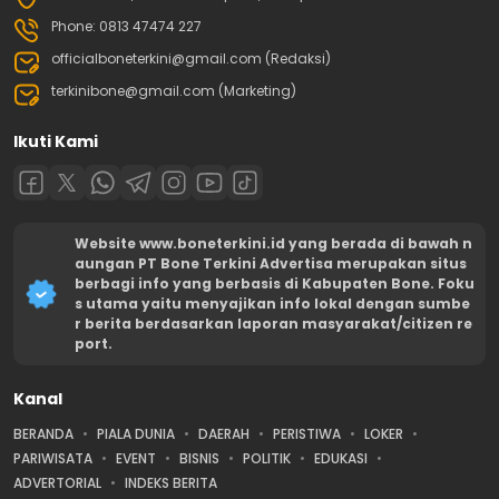
Phone: 0813 47474 227
officialboneterkini@gmail.com (Redaksi)
terkinibone@gmail.com (Marketing)
Ikuti Kami
Website www.boneterkini.id yang berada di bawah n
aungan PT Bone Terkini Advertisa merupakan situs
berbagi info yang berbasis di Kabupaten Bone. Foku
s utama yaitu menyajikan info lokal dengan sumbe
r berita berdasarkan laporan masyarakat/citizen re
port.
Kanal
BERANDA
PIALA DUNIA
DAERAH
PERISTIWA
LOKER
PARIWISATA
EVENT
BISNIS
POLITIK
EDUKASI
ADVERTORIAL
INDEKS BERITA