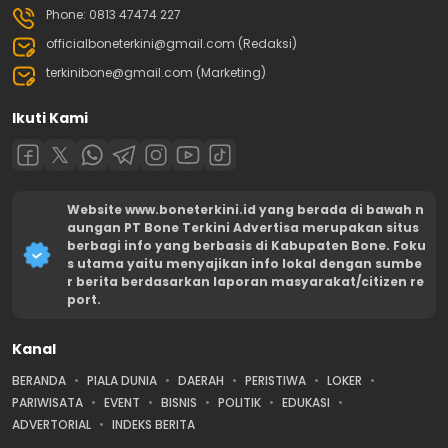
Phone: 0813 47474 227
officialboneterkini@gmail.com (Redaksi)
terkinibone@gmail.com (Marketing)
Ikuti Kami
Website www.boneterkini.id yang berada di bawah n
aungan PT Bone Terkini Advertisa merupakan situs
berbagi info yang berbasis di Kabupaten Bone. Foku
s utama yaitu menyajikan info lokal dengan sumbe
r berita berdasarkan laporan masyarakat/citizen re
port.
Kanal
BERANDA
PIALA DUNIA
DAERAH
PERISTIWA
LOKER
PARIWISATA
EVENT
BISNIS
POLITIK
EDUKASI
ADVERTORIAL
INDEKS BERITA