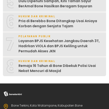
5
Dulu Dipenuhi Sampah, Kini Taman Sayur
BerAmal Bone Hasilkan Beragam Sayuran
6
HUKUM DAN KRIMINAL
Pria di Berebbo Bone Ditangkap Usai Aniaya
Korban dengan Senjata Tajam
7
PELAYANAN PUBLIK
Layanan BPJS Kesehatan Jangkau Daerah 3T,
Hadirkan VIOLA dan BPJS Keliling untuk
Permudah Akses JKN
8
HUKUM DAN KRIMINAL
Remaja 16 Tahun di Bone Dibekuk Polisi Usai
Nekat Mencuri di Masjid
Bone Terkini, Kota Watampone, Kabupaten Bone