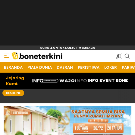
BERANDA
Bone Terkini
Referensi Informasi Terkini
PIALA DUNIA
DAERAH
PERISTIWA
LOKER
PARIW
Jejaring
Kami:
HEADLINE