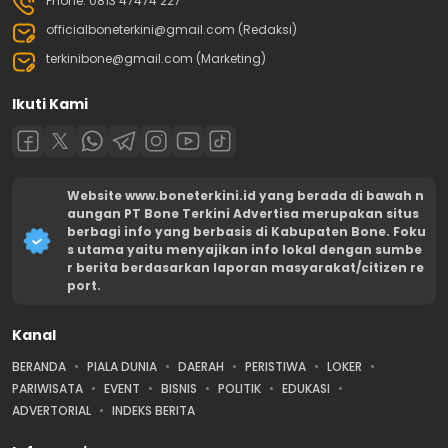
Phone: 0813 47474 227
officialboneterkini@gmail.com (Redaksi)
terkinibone@gmail.com (Marketing)
Ikuti Kami
Website www.boneterkini.id yang berada di bawah n
aungan PT Bone Terkini Advertisa merupakan situs
berbagi info yang berbasis di Kabupaten Bone. Foku
s utama yaitu menyajikan info lokal dengan sumbe
r berita berdasarkan laporan masyarakat/citizen re
port.
Kanal
BERANDA
PIALA DUNIA
DAERAH
PERISTIWA
LOKER
PARIWISATA
EVENT
BISNIS
POLITIK
EDUKASI
ADVERTORIAL
INDEKS BERITA