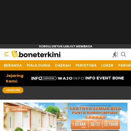
BERANDA
Bone Terkini
Referensi Informasi Terkini
PIALA DUNIA
DAERAH
PERISTIWA
LOKER
PARIW
Jejaring
Kami:
HEADLINE