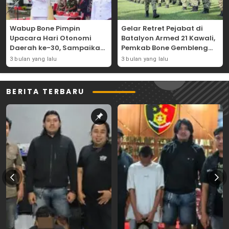
Wabup Bone Pimpin
Gelar Retret Pejabat di
Upacara Hari Otonomi
Batalyon Armed 21 Kawali,
Daerah ke-30, Sampaikan
Pemkab Bone Gembleng
Amanat Mendagri
Kedisiplinan Camat dan
3 bulan yang lalu
3 bulan yang lalu
Wujudkan Asta Cita
Pimpinan OPD
BERITA TERBARU