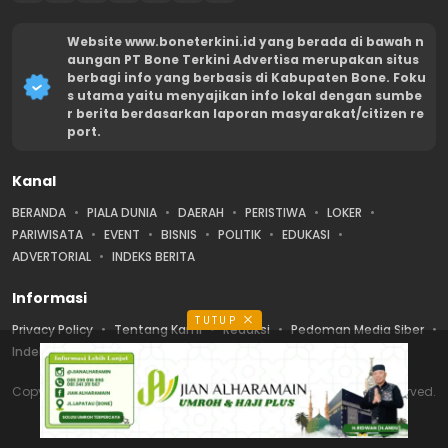
Website www.boneterkini.id yang berada di bawah n
aungan PT Bone Terkini Advertisa merupakan situs
berbagi info yang berbasis di Kabupaten Bone. Foku
s utama yaitu menyajikan info lokal dengan sumbe
r berita berdasarkan laporan masyarakat/citizen re
port.
Kanal
BERANDA
PIALA DUNIA
DAERAH
PERISTIWA
LOKER
PARIWISATA
EVENT
BISNIS
POLITIK
EDUKASI
ADVERTORIAL
INDEKS BERITA
Informasi
TUTUP
Privacy Policy
Tentang Kami
Redaksi
Pedoman Media Siber
Indeks Berita
Karir
Disclaimer
Copyright © Bone Terkini | PT Bone Terkini Advertisa. All rights reserved.