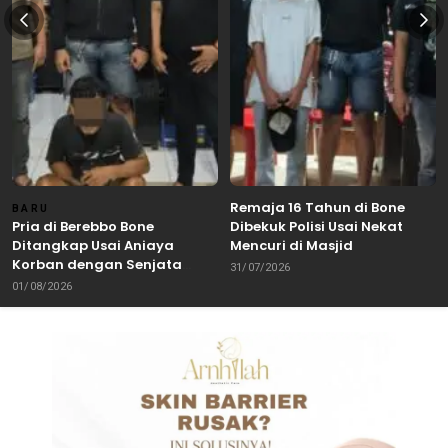
Remaja 16 Tahun di Bone
BARU
Pria di Berebbo Bone
Dibekuk Polisi Usai Nekat
Ditangkap Usai Aniaya
Mencuri di Masjid
Korban dengan Senjata
31/07/2026
Tajam
01/08/2026