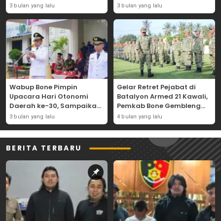
Bajoe
Lapangan Merdeka
3 bulan yang lalu
3 bulan yang lalu
Wabup Bone Pimpin
Gelar Retret Pejabat di
Upacara Hari Otonomi
Batalyon Armed 21 Kawali,
Daerah ke-30, Sampaikan
Pemkab Bone Gembleng
Amanat Mendagri
Kedisiplinan Camat dan
3 bulan yang lalu
4 bulan yang lalu
Wujudkan Asta Cita
Pimpinan OPD
BERITA TERBARU