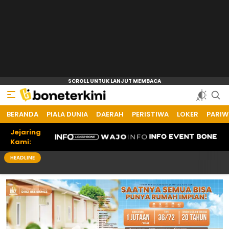
BERANDA
PIALA DUNIA
DAERAH
PERISTIWA
LOKER
PARIW
Jejaring
Kami:
HEADLINE