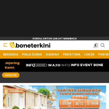
BERANDA
PIALA DUNIA
DAERAH
PERISTIWA
LOKER
PARIW
Jejaring
Kami:
HEADLINE