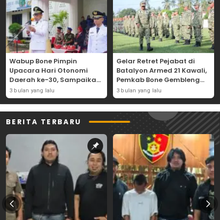
Wabup Bone Pimpin
Gelar Retret Pejabat di
Upacara Hari Otonomi
Batalyon Armed 21 Kawali,
Daerah ke-30, Sampaikan
Pemkab Bone Gembleng
Amanat Mendagri
Kedisiplinan Camat dan
3 bulan yang lalu
3 bulan yang lalu
Wujudkan Asta Cita
Pimpinan OPD
BERITA TERBARU