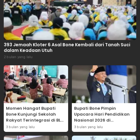
393 Jemaah Kloter 6 Asal Bone Kembali dari Tanah Suci
dalam Keadaan Utuh
2 bulan yang lalu
Momen Hangat Bupati
Bupati Bone Pimpin
Bone Kunjungi Sekolah
Upacara Hari Pendidikan
Rakyat Terintegrasi di BLK
Nasional 2026 di
Bajoe
Lapangan Merdeka
3 bulan yang lalu
3 bulan yang lalu