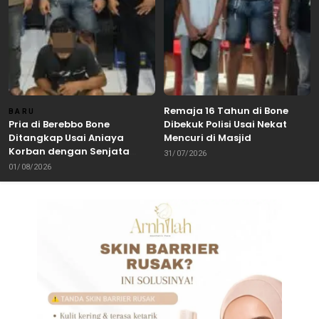
Remaja 16 Tahun di Bone
BARU
Pria di Berebbo Bone
Dibekuk Polisi Usai Nekat
Ditangkap Usai Aniaya
Mencuri di Masjid
Korban dengan Senjata
31/07/2026
Tajam
01/08/2026