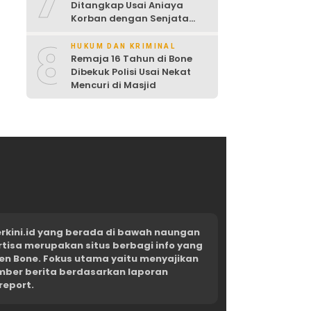
7
Ditangkap Usai Aniaya
Korban dengan Senjata
Tajam
8
HUKUM DAN KRIMINAL
Remaja 16 Tahun di Bone
Dibekuk Polisi Usai Nekat
Mencuri di Masjid
kini.id yang berada di bawah naungan
rtisa merupakan situs berbagi info yang
en Bone. Fokus utama yaitu menyajikan
umber berita berdasarkan laporan
report.