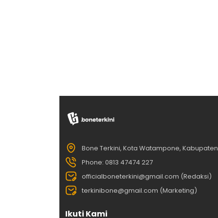
Bone Terkini, Kota Watampone, Kabupate
Phone: 0813 47474 227
officialboneterkini@gmail.com (Redaksi)
terkinibone@gmail.com (Marketing)
Ikuti Kami