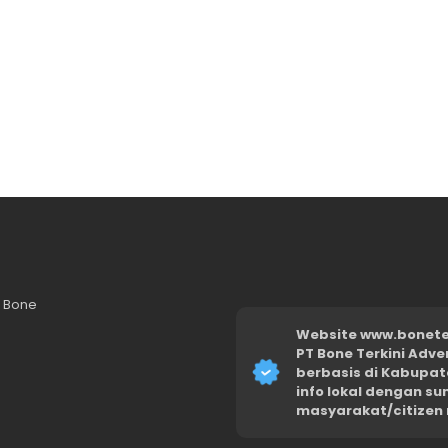
n Bone
Website www.boneter
PT Bone Terkini Adve
berbasis di Kabupat
info lokal dengan s
masyarakat/citizen 