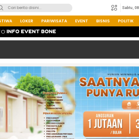
Sabtu, 0
STIWA
LOKER
PARIWISATA
EVENT
BISNIS
POLITIK