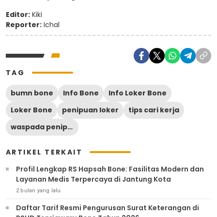
Editor:
Kiki
Reporter:
Ichal
TAG
bumn bone
Info Bone
Info Loker Bone
Loker Bone
penipuan loker
tips cari kerja
waspada penipuan
ARTIKEL TERKAIT
Profil Lengkap RS Hapsah Bone: Fasilitas Modern dan
Layanan Medis Terpercaya di Jantung Kota
2 bulan yang lalu
Daftar Tarif Resmi Pengurusan Surat Keterangan di