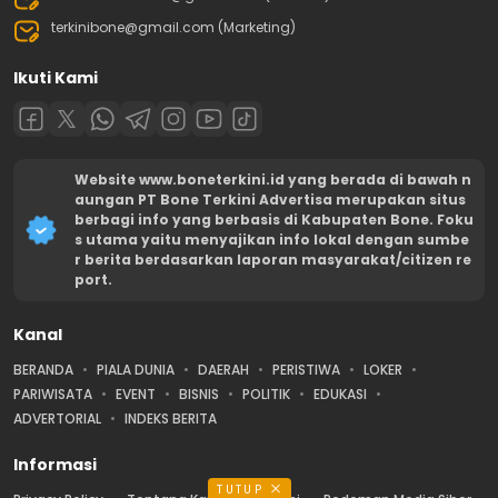
terkinibone@gmail.com (Marketing)
Ikuti Kami
Website www.boneterkini.id yang berada di bawah n
aungan PT Bone Terkini Advertisa merupakan situs
berbagi info yang berbasis di Kabupaten Bone. Foku
s utama yaitu menyajikan info lokal dengan sumbe
r berita berdasarkan laporan masyarakat/citizen re
port.
Kanal
BERANDA
PIALA DUNIA
DAERAH
PERISTIWA
LOKER
PARIWISATA
EVENT
BISNIS
POLITIK
EDUKASI
ADVERTORIAL
INDEKS BERITA
Informasi
TUTUP