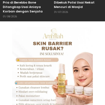
Pria di Berebbo Bone
Dibekuk Polisi Usai Nekat
Ditangkap Usai Aniaya
Mencuri di Masjid
Korban dengan Senjata
31/07/2026
Tajam
01/08/2026