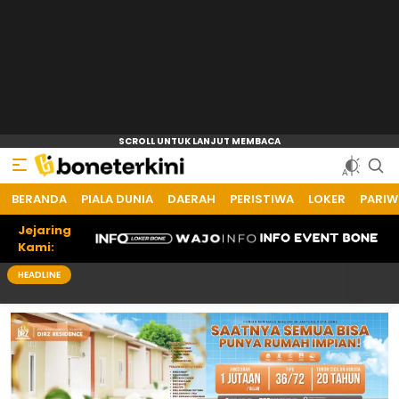
BERANDA
PIALA DUNIA
DAERAH
PERISTIWA
LOKER
PARIW
Jejaring
Kami:
HEADLINE