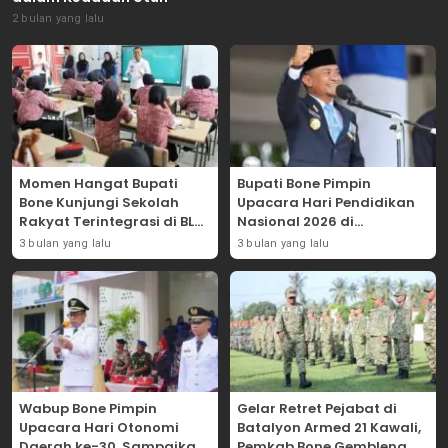
2 bulan yang lalu
Momen Hangat Bupati
Bupati Bone Pimpin
Bone Kunjungi Sekolah
Upacara Hari Pendidikan
Rakyat Terintegrasi di BLK
Nasional 2026 di
Bajoe
Lapangan Merdeka
3 bulan yang lalu
3 bulan yang lalu
Wabup Bone Pimpin
Gelar Retret Pejabat di
Upacara Hari Otonomi
Batalyon Armed 21 Kawali,
Daerah ke-30, Sampaikan
Pemkab Bone Gembleng