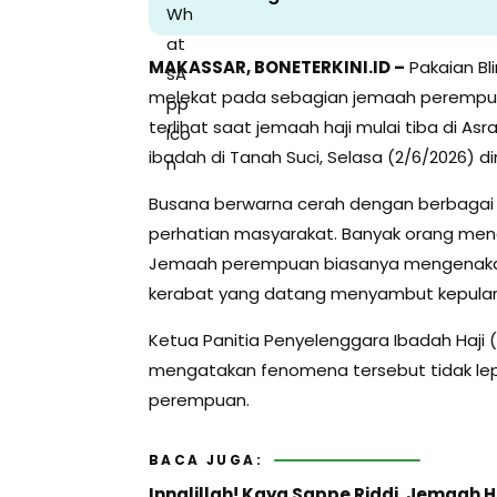
MAKASSAR, BONETERKINI.ID –
Pakaian Bli
melekat pada sebagian jemaah perempuan a
terlihat saat jemaah haji mulai tiba di A
ibadah di Tanah Suci, Selasa (2/6/2026) din
Busana berwarna cerah dengan berbagai h
perhatian masyarakat. Banyak orang me
Jemaah perempuan biasanya mengenakan 
kerabat yang datang menyambut kepula
Ketua Panitia Penyelenggara Ibadah Haji (P
mengatakan fenomena tersebut tidak lepa
perempuan.
BACA JUGA:
Innalillah! Kaya Sappe Riddi, Jemaah 