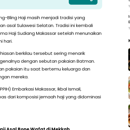
1
ng-Bling Haji masih menjadi tradisi yang
sal Sulawesi Selatan. Tradisi ini kembali
1
srama Haji Sudiang Makassar setelah menunaikan
i hari.
iasan berkilau tersebut sering menarik
ngenalnya dengan sebutan pakaian Batman.
pakaian itu saat bertemu keluarga dan
ngan mereka.
PIH) Embarkasi Makassar, Ikbal Ismail,
s dari komposisi jemaah haji yang didominasi
Haji Asal Bone Wafat di Mekkah