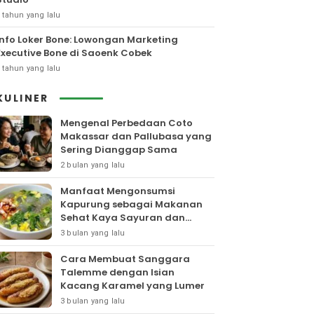
 tahun yang lalu
Info Loker Bone: Lowongan Marketing
Executive Bone di Saoenk Cobek
 tahun yang lalu
KULINER
Mengenal Perbedaan Coto
Makassar dan Pallubasa yang
Sering Dianggap Sama
2 bulan yang lalu
Manfaat Mengonsumsi
Kapurung sebagai Makanan
Sehat Kaya Sayuran dan
Protein
3 bulan yang lalu
Cara Membuat Sanggara
Talemme dengan Isian
Kacang Karamel yang Lumer
3 bulan yang lalu