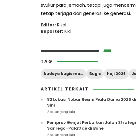
syukur para jemaah, tetapi juga mencerm
tetap terjaga dari generasi ke generasi.
Editor:
Risal
Reporter:
Kiki
TAG
budaya bugis makassar
Bugis
Haji 2026
J
ARTIKEL TERKAIT
82 Lokasi Nobar Resmi Piala Dunia 2026 d
Sini
2 bulan yang lalu
Pemprov Genjot Perbaikan Jalan Strateg
Sanrego–Palattae di Bone
2 bulan yang lalu