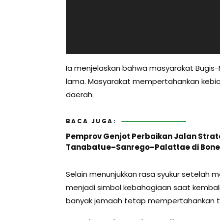
Ia menjelaskan bahwa masyarakat Bugis-M
lama. Masyarakat mempertahankan kebias
daerah.
BACA JUGA:
Pemprov Genjot Perbaikan Jalan Strat
Tanabatue–Sanrego–Palattae di Bone
Selain menunjukkan rasa syukur setelah m
menjadi simbol kebahagiaan saat kembali
banyak jemaah tetap mempertahankan tra