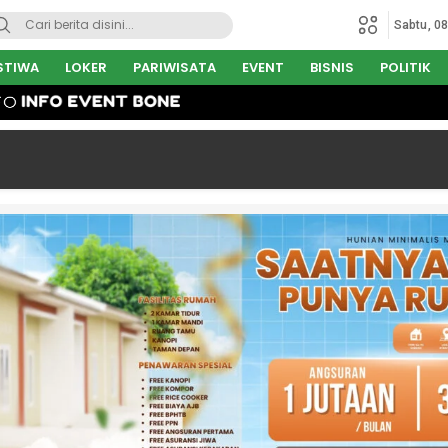
Sabtu, 0
STIWA
LOKER
PARIWISATA
EVENT
BISNIS
POLITIK