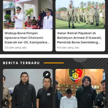
Wabup Bone Pimpin
Gelar Retret Pejabat di
Upacara Hari Otonomi
Batalyon Armed 21 Kawali,
Daerah ke-30, Sampaikan
Pemkab Bone Gembleng
Amanat Mendagri
Kedisiplinan Camat dan
3 bulan yang lalu
4 bulan yang lalu
Wujudkan Asta Cita
Pimpinan OPD
BERITA TERBARU