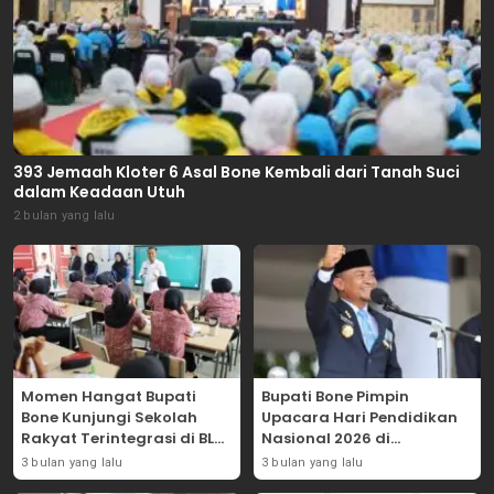
393 Jemaah Kloter 6 Asal Bone Kembali dari Tanah Suci
dalam Keadaan Utuh
2 bulan yang lalu
Momen Hangat Bupati
Bupati Bone Pimpin
Bone Kunjungi Sekolah
Upacara Hari Pendidikan
Rakyat Terintegrasi di BLK
Nasional 2026 di
Bajoe
Lapangan Merdeka
3 bulan yang lalu
3 bulan yang lalu