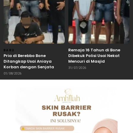
Remaja 16 Tahun di Bone
BARU
Pria di Berebbo Bone
Dibekuk Polisi Usai Nekat
Ditangkap Usai Aniaya
Mencuri di Masjid
Korban dengan Senjata
31/07/2026
Tajam
01/08/2026