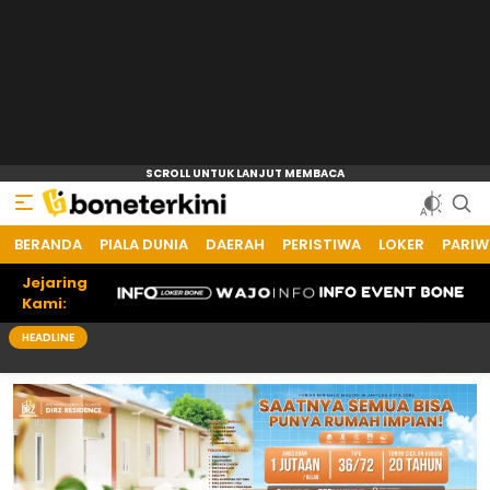
BERANDA
PIALA DUNIA
DAERAH
PERISTIWA
LOKER
PARIW
Jejaring
Kami:
HEADLINE