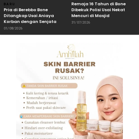
Remaja 16 Tahun di Bone
BARU
Pria di Berebbo Bone
Dibekuk Polisi Usai Nekat
Ditangkap Usai Aniaya
Mencuri di Masjid
Korban dengan Senjata
31/07/2026
Tajam
01/08/2026