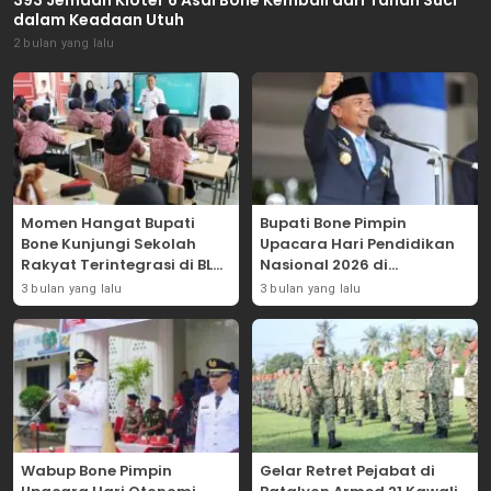
dalam Keadaan Utuh
2 bulan yang lalu
Momen Hangat Bupati
Bupati Bone Pimpin
Bone Kunjungi Sekolah
Upacara Hari Pendidikan
Rakyat Terintegrasi di BLK
Nasional 2026 di
Bajoe
Lapangan Merdeka
3 bulan yang lalu
3 bulan yang lalu
Wabup Bone Pimpin
Gelar Retret Pejabat di