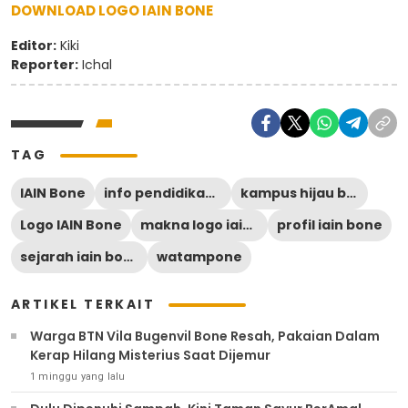
DOWNLOAD LOGO IAIN BONE
Editor:
Kiki
Reporter:
Ichal
TAG
IAIN Bone
info pendidikan bone
kampus hijau bone
Logo IAIN Bone
makna logo iain bone
profil iain bone
sejarah iain bone
watampone
ARTIKEL TERKAIT
Warga BTN Vila Bugenvil Bone Resah, Pakaian Dalam
Kerap Hilang Misterius Saat Dijemur
1 minggu yang lalu