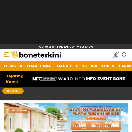
BERANDA
PIALA DUNIA
DAERAH
PERISTIWA
LOKER
PARIW
Jejaring
Kami:
HEADLINE