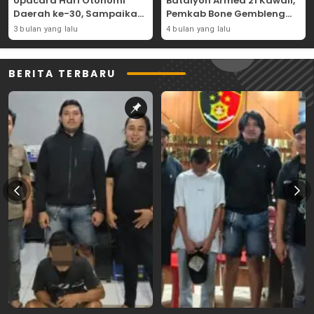
Upacara Hari Otonomi
Batalyon Armed 21 Kawali,
Daerah ke-30, Sampaikan
Pemkab Bone Gembleng
Amanat Mendagri
Kedisiplinan Camat dan
3 bulan yang lalu
4 bulan yang lalu
Wujudkan Asta Cita
Pimpinan OPD
BERITA TERBARU