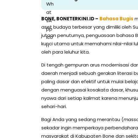
BONE, BONETERKINI.ID –
Bahasa Bugis
m
aset budaya terbesar yang dimiliki oleh S
jutaan penuturnya, penguasaan bahasa Bu
kunci utama untuk memahami nilai-nilai luhu
oleh para leluhur kita.
Di tengah gempuran arus modernisasi dan 
daerah menjadi sebuah gerakan literasi b
paling dasar dan efektif untuk mulai bel
dengan menguasai kosakata dasar, khusus
nyawa dari setiap kalimat karena menunju
sehari-hari.
Bagi Anda yang sedang merantau (
mass
sekadar ingin memperkaya perbendaharaa
masyarakat di Kabupaten Bone dan sekitar