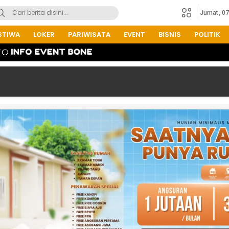
Jumat, 0
STIWA
LOKER
PARIWISATA
EVENT
BISNIS
POLITIK