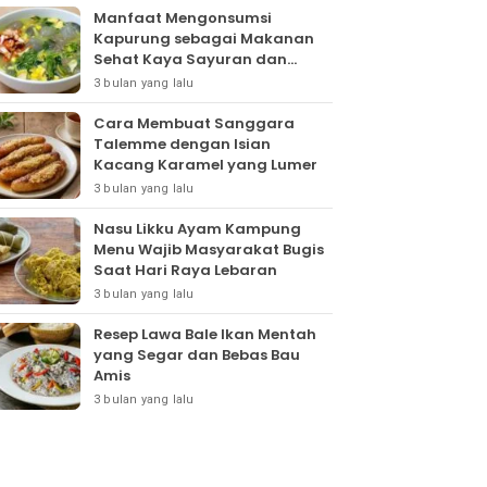
Manfaat Mengonsumsi
Kapurung sebagai Makanan
Sehat Kaya Sayuran dan
Protein
3 bulan yang lalu
Cara Membuat Sanggara
Talemme dengan Isian
Kacang Karamel yang Lumer
3 bulan yang lalu
Nasu Likku Ayam Kampung
Menu Wajib Masyarakat Bugis
Saat Hari Raya Lebaran
3 bulan yang lalu
Resep Lawa Bale Ikan Mentah
yang Segar dan Bebas Bau
Amis
3 bulan yang lalu