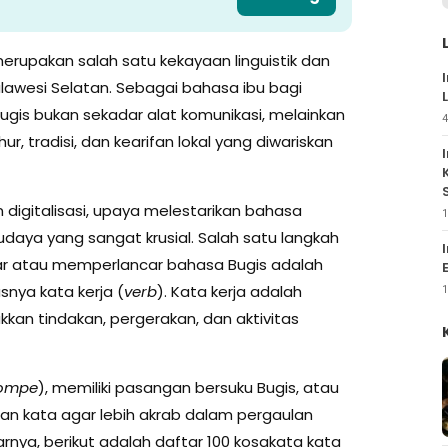
erupakan salah satu kekayaan linguistik dan
ulawesi Selatan. Sebagai bahasa ibu bagi
gis bukan sekadar alat komunikasi, melainkan
4
r, tradisi, dan kearifan lokal yang diwariskan
digitalisasi, upaya melestarikan bahasa
1
udaya yang sangat krusial. Salah satu langkah
ajar atau memperlancar bahasa Bugis adalah
nya kata kerja (
verb
). Kata kerja adalah
1
kkan tindakan, pergerakan, dan aktivitas
ompe
), memiliki pasangan bersuku Bugis, atau
n kata agar lebih akrab dalam pergaulan
nya, berikut adalah daftar 100 kosakata kata