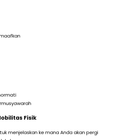
emaafkan
hormati
Bermusyawarah
bilitas Fisik
ntuk menjelaskan ke mana Anda akan pergi