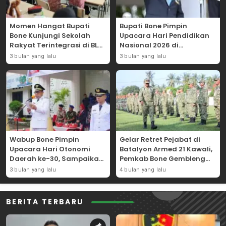
Momen Hangat Bupati
Bupati Bone Pimpin
Bone Kunjungi Sekolah
Upacara Hari Pendidikan
Rakyat Terintegrasi di BLK
Nasional 2026 di
Bajoe
Lapangan Merdeka
3 bulan yang lalu
3 bulan yang lalu
Wabup Bone Pimpin
Gelar Retret Pejabat di
Upacara Hari Otonomi
Batalyon Armed 21 Kawali,
Daerah ke-30, Sampaikan
Pemkab Bone Gembleng
Amanat Mendagri
Kedisiplinan Camat dan
3 bulan yang lalu
4 bulan yang lalu
Wujudkan Asta Cita
Pimpinan OPD
BERITA TERBARU