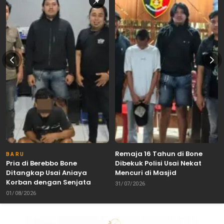
Remaja 16 Tahun di Bone
BARU
Pria di Berebbo Bone
Dibekuk Polisi Usai Nekat
Ditangkap Usai Aniaya
Mencuri di Masjid
Korban dengan Senjata
31/07/2026
Tajam
01/08/2026