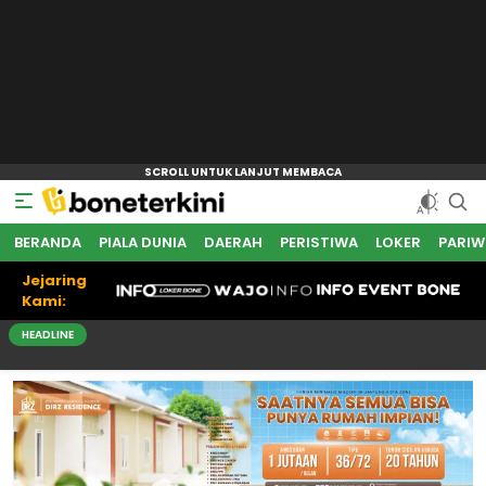
BERANDA
PIALA DUNIA
DAERAH
PERISTIWA
LOKER
PARIW
Jejaring
Kami:
HEADLINE