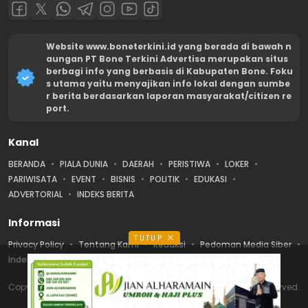
Website www.boneterkini.id yang berada di bawah n
aungan PT Bone Terkini Advertisa merupakan situs
berbagi info yang berbasis di Kabupaten Bone. Foku
s utama yaitu menyajikan info lokal dengan sumbe
r berita berdasarkan laporan masyarakat/citizen re
port.
Kanal
BERANDA
PIALA DUNIA
DAERAH
PERISTIWA
LOKER
PARIWISATA
EVENT
BISNIS
POLITIK
EDUKASI
ADVERTORIAL
INDEKS BERITA
Informasi
TUTUP
Privacy Policy
Tentang Kami
Redaksi
Pedoman Media Siber
Indeks Berita
Karir
Disclaimer
Copyright © Bone Terkini | PT Bone Terkini Advertisa. All rights reserved.