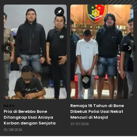
Remaja 16 Tahun di Bone
BARU
Pria di Berebbo Bone
Dibekuk Polisi Usai Nekat
Ditangkap Usai Aniaya
Mencuri di Masjid
Korban dengan Senjata
31/07/2026
Tajam
01/08/2026