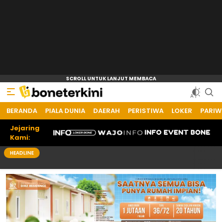
BERANDA
PIALA DUNIA
DAERAH
PERISTIWA
LOKER
PARIW
Jejaring
Kami:
HEADLINE