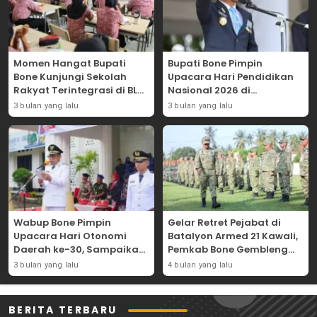
Momen Hangat Bupati
Bupati Bone Pimpin
Bone Kunjungi Sekolah
Upacara Hari Pendidikan
Rakyat Terintegrasi di BLK
Nasional 2026 di
Bajoe
Lapangan Merdeka
3 bulan yang lalu
3 bulan yang lalu
Wabup Bone Pimpin
Gelar Retret Pejabat di
Upacara Hari Otonomi
Batalyon Armed 21 Kawali,
Daerah ke-30, Sampaikan
Pemkab Bone Gembleng
Amanat Mendagri
Kedisiplinan Camat dan
3 bulan yang lalu
4 bulan yang lalu
Wujudkan Asta Cita
Pimpinan OPD
BERITA TERBARU