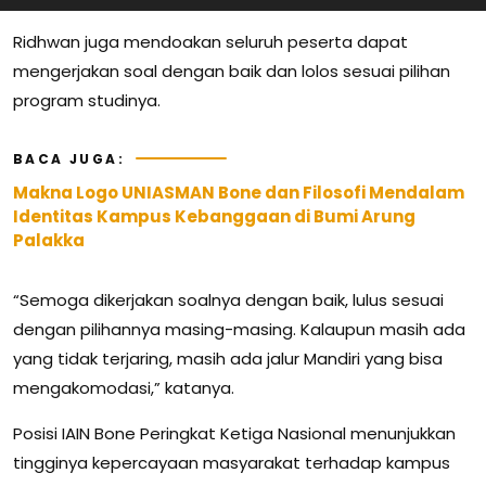
Ridhwan juga mendoakan seluruh peserta dapat
mengerjakan soal dengan baik dan lolos sesuai pilihan
program studinya.
BACA JUGA:
Makna Logo UNIASMAN Bone dan Filosofi Mendalam
Identitas Kampus Kebanggaan di Bumi Arung
Palakka
“Semoga dikerjakan soalnya dengan baik, lulus sesuai
dengan pilihannya masing-masing. Kalaupun masih ada
yang tidak terjaring, masih ada jalur Mandiri yang bisa
mengakomodasi,” katanya.
Posisi IAIN Bone Peringkat Ketiga Nasional menunjukkan
tingginya kepercayaan masyarakat terhadap kampus