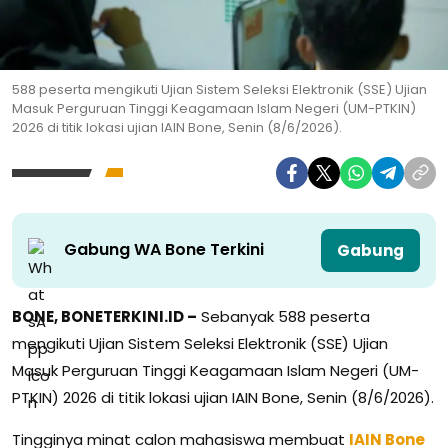
588 peserta mengikuti Ujian Sistem Seleksi Elektronik (SSE) Ujian
Masuk Perguruan Tinggi Keagamaan Islam Negeri (UM-PTKIN)
2026 di titik lokasi ujian IAIN Bone, Senin (8/6/2026).
Gabung WA Bone Terkini
Gabung
BONE, BONETERKINI.ID –
Sebanyak 588 peserta
mengikuti Ujian Sistem Seleksi Elektronik (SSE) Ujian
Masuk Perguruan Tinggi Keagamaan Islam Negeri (UM-
PTKIN) 2026 di titik lokasi ujian IAIN Bone, Senin (8/6/2026).
Tingginya minat calon mahasiswa membuat
IAIN Bone