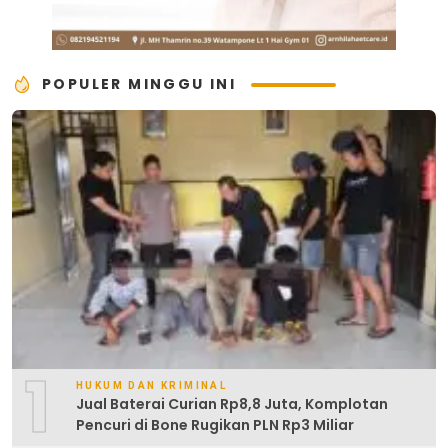
POPULER MINGGU INI
1
HUKUM DAN KRIMINAL
Jual Baterai Curian Rp8,8 Juta, Komplotan
Pencuri di Bone Rugikan PLN Rp3 Miliar