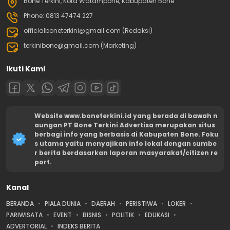
Bone Terkini, Kota Watampone, Kabupaten Bone
Phone: 0813 47474 227
officialboneterkini@gmail.com (Redaksi)
terkinibone@gmail.com (Marketing)
Ikuti Kami
Website www.boneterkini.id yang berada di bawah n
aungan PT Bone Terkini Advertisa merupakan situs
berbagi info yang berbasis di Kabupaten Bone. Foku
s utama yaitu menyajikan info lokal dengan sumbe
r berita berdasarkan laporan masyarakat/citizen re
port.
Kanal
BERANDA
PIALA DUNIA
DAERAH
PERISTIWA
LOKER
PARIWISATA
EVENT
BISNIS
POLITIK
EDUKASI
ADVERTORIAL
INDEKS BERITA