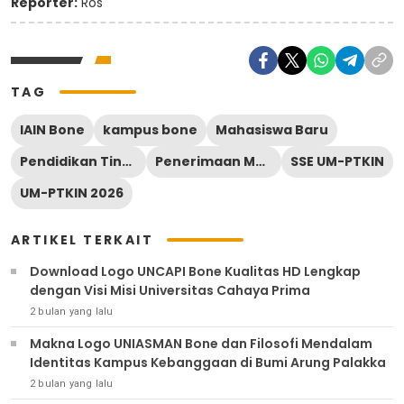
Reporter:
Ros
TAG
IAIN Bone
kampus bone
Mahasiswa Baru
Pendidikan Tinggi
Penerimaan Mahasiswa Baru
SSE UM-PTKIN
UM-PTKIN 2026
ARTIKEL TERKAIT
Download Logo UNCAPI Bone Kualitas HD Lengkap
dengan Visi Misi Universitas Cahaya Prima
2 bulan yang lalu
Makna Logo UNIASMAN Bone dan Filosofi Mendalam
Identitas Kampus Kebanggaan di Bumi Arung Palakka
2 bulan yang lalu