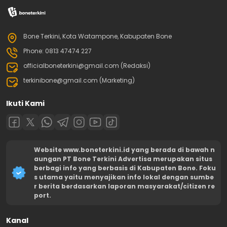
Bone Terkini, Kota Watampone, Kabupaten Bone
Phone: 0813 47474 227
officialboneterkini@gmail.com (Redaksi)
terkinibone@gmail.com (Marketing)
Ikuti Kami
Website www.boneterkini.id yang berada di bawah n
aungan PT Bone Terkini Advertisa merupakan situs
berbagi info yang berbasis di Kabupaten Bone. Foku
s utama yaitu menyajikan info lokal dengan sumbe
r berita berdasarkan laporan masyarakat/citizen re
port.
Kanal