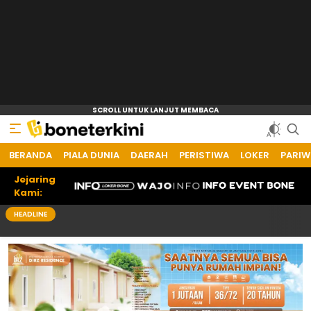
BERANDA
PIALA DUNIA
DAERAH
PERISTIWA
LOKER
PARIW
Jejaring
Kami:
HEADLINE