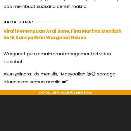
doa membuat suasana penuh makna.
BACA JUGA:
Viral! Perempuan Asal Bone, Fina Marfina Menikah
ke 15 Kalinya Bikin Warganet Heboh
Warganet pun ramai-ramai mengomentari video
tersebut.
Akun @iindra_ds menulis, “Masyaallah 😍😍 semoga
dilancarkan semua aamiin ❤️”.