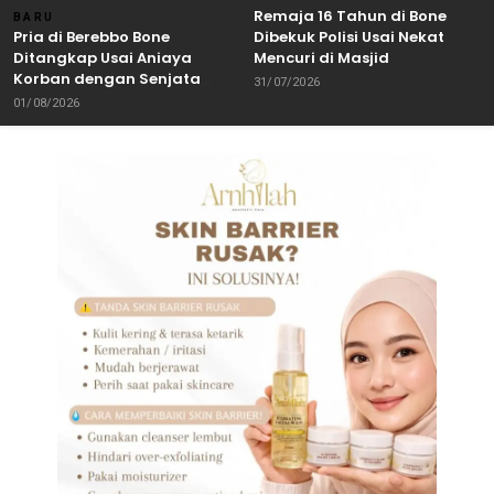
Remaja 16 Tahun di Bone
BARU
Pria di Berebbo Bone
Dibekuk Polisi Usai Nekat
Ditangkap Usai Aniaya
Mencuri di Masjid
Korban dengan Senjata
31/07/2026
Tajam
01/08/2026