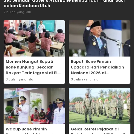
393 Jemaah Kloter 6 Asal Bone Kembali dari Tanah Suci
dalam Keadaan Utuh
2 bulan yang lalu
Momen Hangat Bupati
Bupati Bone Pimpin
Bone Kunjungi Sekolah
Upacara Hari Pendidikan
Rakyat Terintegrasi di BLK
Nasional 2026 di
Bajoe
Lapangan Merdeka
3 bulan yang lalu
3 bulan yang lalu
Wabup Bone Pimpin
Gelar Retret Pejabat di