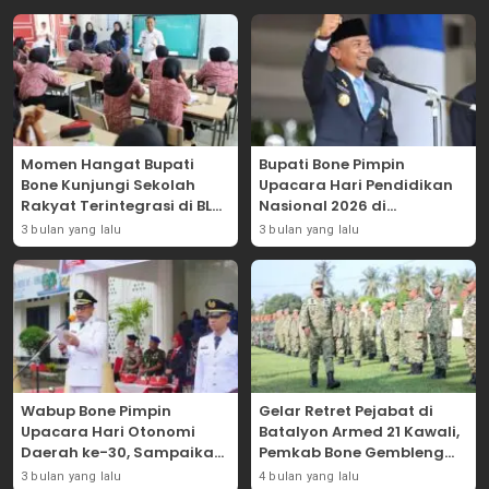
Momen Hangat Bupati
Bupati Bone Pimpin
Bone Kunjungi Sekolah
Upacara Hari Pendidikan
Rakyat Terintegrasi di BLK
Nasional 2026 di
Bajoe
Lapangan Merdeka
3 bulan yang lalu
3 bulan yang lalu
Wabup Bone Pimpin
Gelar Retret Pejabat di
Upacara Hari Otonomi
Batalyon Armed 21 Kawali,
Daerah ke-30, Sampaikan
Pemkab Bone Gembleng
Amanat Mendagri
Kedisiplinan Camat dan
3 bulan yang lalu
4 bulan yang lalu