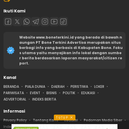
Ikuti Kami
Website www.boneterkini.id yang berada di bawah n
aungan PT Bone Terkini Advertisa merupakan situs
berbagi info yang berbasis di Kabupaten Bone. Foku
s utama yaitu menyajikan info lokal dengan sumbe
r berita berdasarkan laporan masyarakat/citizen re
port.
Kanal
BERANDA
PIALA DUNIA
DAERAH
PERISTIWA
LOKER
PARIWISATA
EVENT
BISNIS
POLITIK
EDUKASI
ADVERTORIAL
INDEKS BERITA
Informasi
TUTUP
Privacy Policy
Tentang Kami
Redaksi
Pedoman Media Siber
Indeks Berita
Karir
Disclaimer