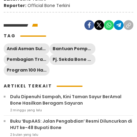
Reporter:
Official Bone Terkini
TAG
Andi Asman Sulaiman
Bantuan Pompa Air Bone
Pembagian Traktor Bone
Pj. Sekda Bone A. Saharuddin
Program 100 Hari Kerja Beramal
ARTIKEL TERKAIT
Dulu Dipenuhi Sampah, Kini Taman Sayur BerAmal
Bone Hasilkan Beragam Sayuran
2 minggu yang lalu
Buku ‘BupAAS: Jalan Pengabdian’ Resmi Diluncurkan di
HUT ke-48 Bupati Bone
2 bulan yang lalu