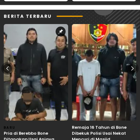
Wujudkan Asta Cita
Pimpinan OPD
BERITA TERBARU
Remaja 16 Tahun di Bone
BARU
Pria di Berebbo Bone
Dibekuk Polisi Usai Nekat
Ditangkap Usai Aniaya
Mencuri di Masjid