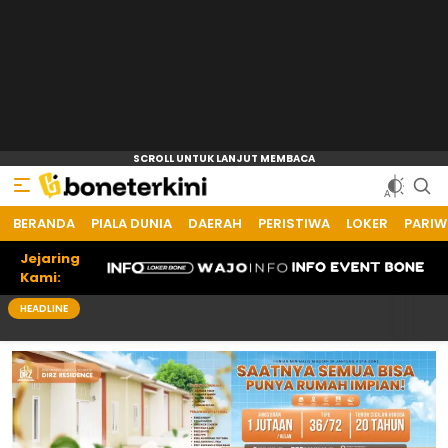
BERANDA
PIALA DUNIA
DAERAH
PERISTIWA
LOKER
PARIW
Jejaring
Kami:
HEADLINE