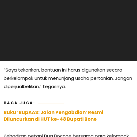
“Saya tekankan, bantuan ini harus digunakan secara
berkelompok untuk menunjang usaha pertanian. Jangan
diperjualbelikan,” tegasnya.
BACA JUGA:
Buku ‘BupAAS: Jalan Pengabdian’ Resmi
Diluncurkan di HUT ke-48 Bupati Bone
Kehadiran petani Dua Boccoe bersama para kelompok