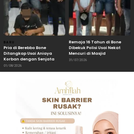
Remaja 16 Tahun di Bone
BARU
Pria di Berebbo Bone
Dibekuk Polisi Usai Nekat
Ditangkap Usai Aniaya
Mencuri di Masjid
Korban dengan Senjata
31/07/2026
Tajam
01/08/2026