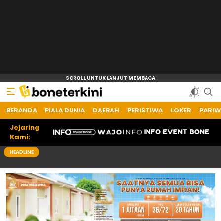
BERANDA
PIALA DUNIA
DAERAH
PERISTIWA
LOKER
PARIW
Jejaring
Kami:
HEADLINE