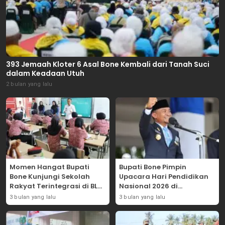
393 Jemaah Kloter 6 Asal Bone Kembali dari Tanah Suci
dalam Keadaan Utuh
2 bulan yang lalu
Momen Hangat Bupati
Bupati Bone Pimpin
Bone Kunjungi Sekolah
Upacara Hari Pendidikan
Rakyat Terintegrasi di BLK
Nasional 2026 di
Bajoe
Lapangan Merdeka
3 bulan yang lalu
3 bulan yang lalu