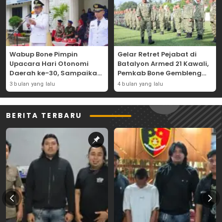
Wabup Bone Pimpin
Gelar Retret Pejabat di
Upacara Hari Otonomi
Batalyon Armed 21 Kawali,
Daerah ke-30, Sampaikan
Pemkab Bone Gembleng
Amanat Mendagri
Kedisiplinan Camat dan
3 bulan yang lalu
4 bulan yang lalu
Wujudkan Asta Cita
Pimpinan OPD
BERITA TERBARU