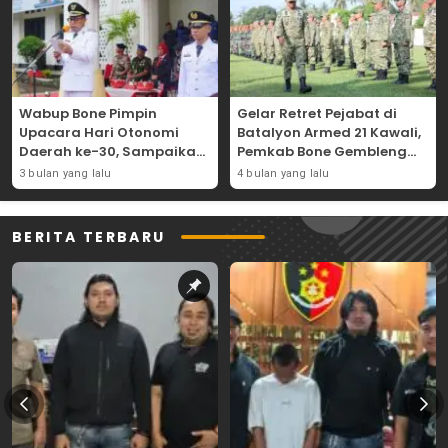
Wabup Bone Pimpin
Gelar Retret Pejabat di
Upacara Hari Otonomi
Batalyon Armed 21 Kawali,
Daerah ke-30, Sampaikan
Pemkab Bone Gembleng
Amanat Mendagri
Kedisiplinan Camat dan
3 bulan yang lalu
4 bulan yang lalu
Wujudkan Asta Cita
Pimpinan OPD
BERITA TERBARU