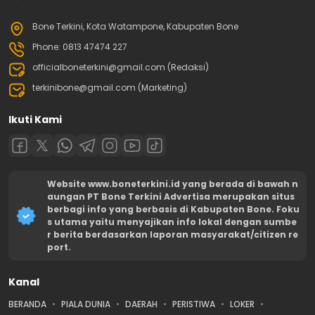
Bone Terkini, Kota Watampone, Kabupaten Bone
Phone: 0813 47474 227
officialboneterkini@gmail.com (Redaksi)
terkinibone@gmail.com (Marketing)
Ikuti Kami
Website www.boneterkini.id yang berada di bawah n
aungan PT Bone Terkini Advertisa merupakan situs
berbagi info yang berbasis di Kabupaten Bone. Foku
s utama yaitu menyajikan info lokal dengan sumbe
r berita berdasarkan laporan masyarakat/citizen re
port.
Kanal
BERANDA
PIALA DUNIA
DAERAH
PERISTIWA
LOKER