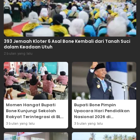
393 Jemaah Kloter 6 Asal Bone Kembali dari Tanah Suci
dalam Keadaan Utuh
2 bulan yang lalu
Momen Hangat Bupati
Bupati Bone Pimpin
Bone Kunjungi Sekolah
Upacara Hari Pendidikan
Rakyat Terintegrasi di BLK
Nasional 2026 di
Bajoe
Lapangan Merdeka
3 bulan yang lalu
3 bulan yang lalu