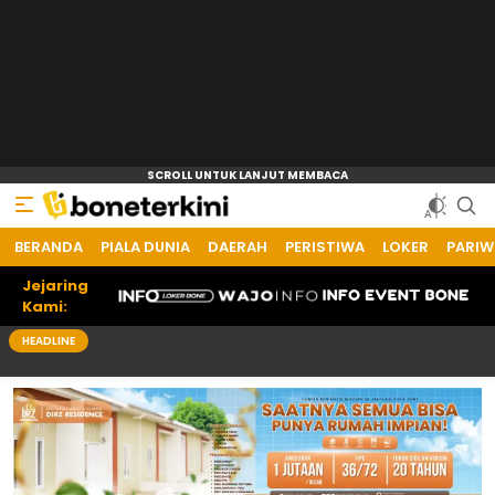
BERANDA
PIALA DUNIA
DAERAH
PERISTIWA
LOKER
PARIW
Jejaring
Kami:
HEADLINE