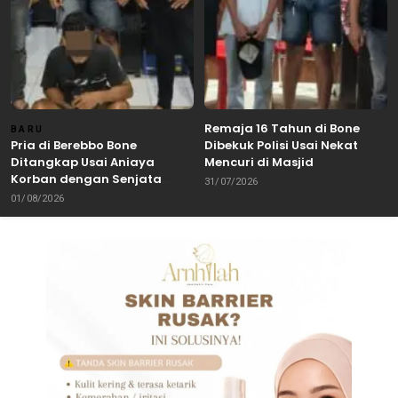
Remaja 16 Tahun di Bone
BARU
Pria di Berebbo Bone
Dibekuk Polisi Usai Nekat
Ditangkap Usai Aniaya
Mencuri di Masjid
Korban dengan Senjata
31/07/2026
Tajam
01/08/2026