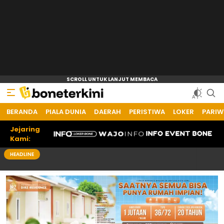
BERANDA
PIALA DUNIA
DAERAH
PERISTIWA
LOKER
PARIW
Jejaring
Kami:
HEADLINE