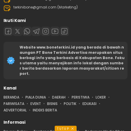
terkinibone@gmail.com (Marketing)
Ikuti Kami
Website www.boneterkini.id yang berada di bawah n
aungan PT Bone Terkini Advertisa merupakan situs
berbagi info yang berbasis di Kabupaten Bone. Foku
s utama yaitu menyajikan info lokal dengan sumbe
r berita berdasarkan laporan masyarakat/citizen re
port.
Kanal
BERANDA
PIALA DUNIA
DAERAH
PERISTIWA
LOKER
PARIWISATA
EVENT
BISNIS
POLITIK
EDUKASI
ADVERTORIAL
INDEKS BERITA
Informasi
TUTUP