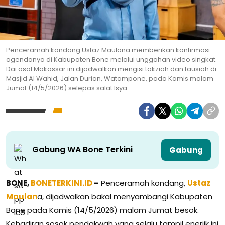
Penceramah kondang Ustaz Maulana memberikan konfirmasi
agendanya di Kabupaten Bone melalui unggahan video singkat.
Dai asal Makassar ini dijadwalkan mengisi takziah dan tausiah di
Masjid Al Wahid, Jalan Durian, Watampone, pada Kamis malam
Jumat (14/5/2026) selepas salat Isya.
Gabung WA Bone Terkini
Gabung
BONE,
BONETERKINI.ID
–
Penceramah kondang,
Ustaz
Maulan
a, dijadwalkan bakal menyambangi Kabupaten
Bone pada Kamis (14/5/2026) malam Jumat besok.
Kehadiran sosok pendakwah yang selalu tampil enerjik ini