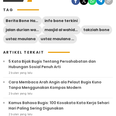
TAG
Berita Bone Hari Ini
info bone terkini
jalan durian watampone
masjid al wahid bone
takziah bone
ustaz maulana
ustaz maulana di bone
ARTIKEL TERKAIT
5 Kata Bijak Bugis Tentang Persahabatan dan
Hubungan Sosial Penuh Arti
2 bulan yang lalu
Cara Membaca Arah Angin ala Pelaut Bugis Kuno
Tanpa Menggunakan Kompas Modern
2 bulan yang lalu
Kamus Bahasa Bugis: 100 Kosakata Kata Kerja Sehari
Hari Paling Sering Digunakan
2 bulan yang lalu