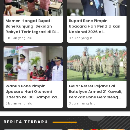
Momen Hangat Bupati
Bupati Bone Pimpin
Bone Kunjungi Sekolah
Upacara Hari Pendidikan
Rakyat Terintegrasi di BLK
Nasional 2026 di
Bajoe
Lapangan Merdeka
3 bulan yang lalu
3 bulan yang lalu
Wabup Bone Pimpin
Gelar Retret Pejabat di
Upacara Hari Otonomi
Batalyon Armed 21 Kawali,
Daerah ke-30, Sampaikan
Pemkab Bone Gembleng
Amanat Mendagri
Kedisiplinan Camat dan
3 bulan yang lalu
3 bulan yang lalu
Wujudkan Asta Cita
Pimpinan OPD
BERITA TERBARU