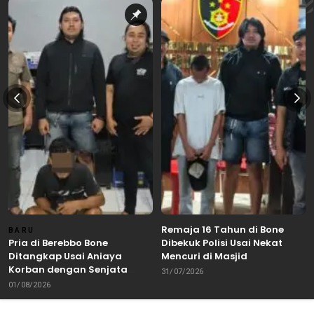
Remaja 16 Tahun di Bone
BARU
Pria di Berebbo Bone
Dibekuk Polisi Usai Nekat
Ditangkap Usai Aniaya
Mencuri di Masjid
Korban dengan Senjata
31/07/2026
Tajam
01/08/2026