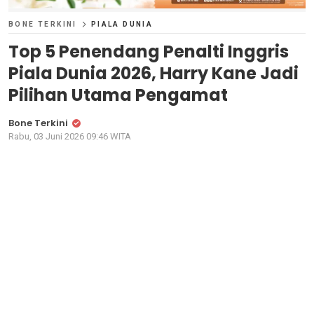
BONE TERKINI
PIALA DUNIA
Top 5 Penendang Penalti Inggris
Piala Dunia 2026, Harry Kane Jadi
Pilihan Utama Pengamat
Bone Terkini
Rabu, 03 Juni 2026 09:46 WITA