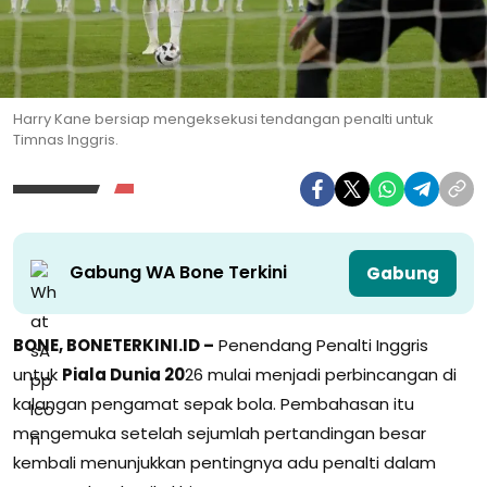
Harry Kane bersiap mengeksekusi tendangan penalti untuk
Timnas Inggris.
Gabung WA Bone Terkini
Gabung
BONE, BONETERKINI.ID –
Penendang Penalti Inggris
untuk
Piala Dunia 20
26 mulai menjadi perbincangan di
kalangan pengamat sepak bola. Pembahasan itu
mengemuka setelah sejumlah pertandingan besar
kembali menunjukkan pentingnya adu penalti dalam