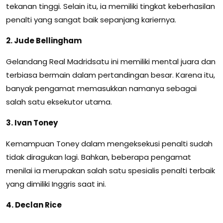
tekanan tinggi. Selain itu, ia memiliki tingkat keberhasilan
penalti yang sangat baik sepanjang kariernya.
2. Jude Bellingham
Gelandang Real Madridsatu ini memiliki mental juara dan
terbiasa bermain dalam pertandingan besar. Karena itu,
banyak pengamat memasukkan namanya sebagai
salah satu eksekutor utama.
3. Ivan Toney
Kemampuan Toney dalam mengeksekusi penalti sudah
tidak diragukan lagi. Bahkan, beberapa pengamat
menilai ia merupakan salah satu spesialis penalti terbaik
yang dimiliki Inggris saat ini.
4. Declan Rice