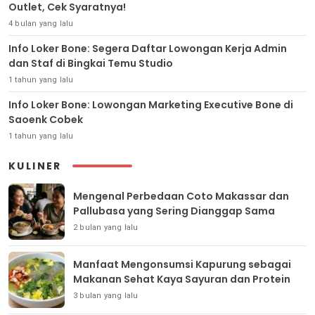
Outlet, Cek Syaratnya!
4 bulan yang lalu
Info Loker Bone: Segera Daftar Lowongan Kerja Admin
dan Staf di Bingkai Temu Studio
1 tahun yang lalu
Info Loker Bone: Lowongan Marketing Executive Bone di
Saoenk Cobek
1 tahun yang lalu
KULINER
Mengenal Perbedaan Coto Makassar dan
Pallubasa yang Sering Dianggap Sama
2 bulan yang lalu
Manfaat Mengonsumsi Kapurung sebagai
Makanan Sehat Kaya Sayuran dan Protein
3 bulan yang lalu