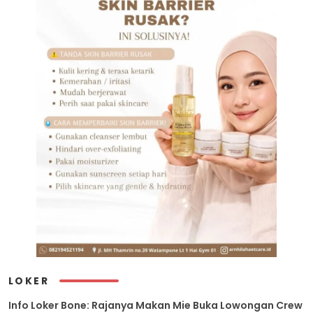
LOKER
Info Loker Bone: Rajanya Makan Mie Buka Lowongan Crew