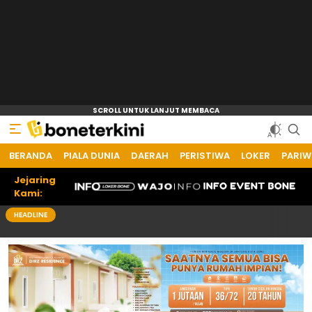
BERANDA
Bone Terkini
Referensi Informasi Terkini
PIALA DUNIA
DAERAH
PERISTIWA
LOKER
PARIW
Jejaring
Kami:
HEADLINE