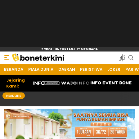
BERANDA
Bone Terkini
Referensi Informasi Terkini
PIALA DUNIA
DAERAH
PERISTIWA
LOKER
PARIW
Jejaring
Kami:
HEADLINE