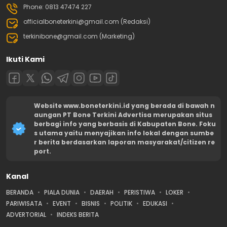
Phone: 0813 47474 227
officialboneterkini@gmail.com (Redaksi)
terkinibone@gmail.com (Marketing)
Ikuti Kami
Website www.boneterkini.id yang berada di bawah n
aungan PT Bone Terkini Advertisa merupakan situs
berbagi info yang berbasis di Kabupaten Bone. Foku
s utama yaitu menyajikan info lokal dengan sumbe
r berita berdasarkan laporan masyarakat/citizen re
port.
Kanal
BERANDA
PIALA DUNIA
DAERAH
PERISTIWA
LOKER
PARIWISATA
EVENT
BISNIS
POLITIK
EDUKASI
ADVERTORIAL
INDEKS BERITA