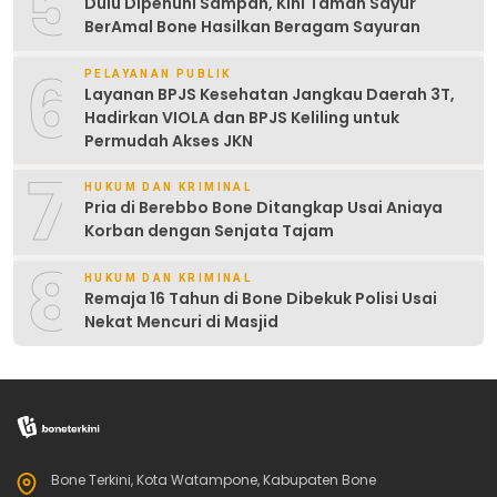
5
Dulu Dipenuhi Sampah, Kini Taman Sayur
BerAmal Bone Hasilkan Beragam Sayuran
6
PELAYANAN PUBLIK
Layanan BPJS Kesehatan Jangkau Daerah 3T,
Hadirkan VIOLA dan BPJS Keliling untuk
Permudah Akses JKN
7
HUKUM DAN KRIMINAL
Pria di Berebbo Bone Ditangkap Usai Aniaya
Korban dengan Senjata Tajam
8
HUKUM DAN KRIMINAL
Remaja 16 Tahun di Bone Dibekuk Polisi Usai
Nekat Mencuri di Masjid
Bone Terkini, Kota Watampone, Kabupaten Bone