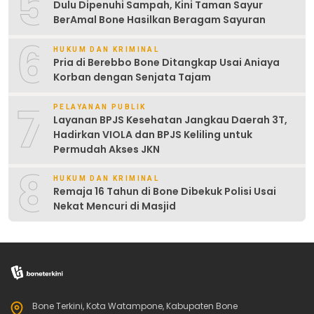
5
Dulu Dipenuhi Sampah, Kini Taman Sayur
BerAmal Bone Hasilkan Beragam Sayuran
6
HUKUM DAN KRIMINAL
Pria di Berebbo Bone Ditangkap Usai Aniaya
Korban dengan Senjata Tajam
7
PELAYANAN PUBLIK
Layanan BPJS Kesehatan Jangkau Daerah 3T,
Hadirkan VIOLA dan BPJS Keliling untuk
Permudah Akses JKN
8
HUKUM DAN KRIMINAL
Remaja 16 Tahun di Bone Dibekuk Polisi Usai
Nekat Mencuri di Masjid
Bone Terkini, Kota Watampone, Kabupaten Bone