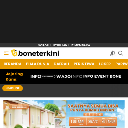
BERANDA
Bone Terkini
Referensi Informasi Terkini
PIALA DUNIA
DAERAH
PERISTIWA
LOKER
PARIW
Jejaring
Kami:
HEADLINE