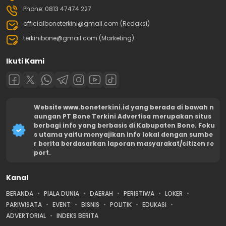
Phone: 0813 47474 227
officialboneterkini@gmail.com (Redaksi)
terkinibone@gmail.com (Marketing)
Ikuti Kami
Website www.boneterkini.id yang berada di bawah n
aungan PT Bone Terkini Advertisa merupakan situs
berbagi info yang berbasis di Kabupaten Bone. Foku
s utama yaitu menyajikan info lokal dengan sumbe
r berita berdasarkan laporan masyarakat/citizen re
port.
Kanal
BERANDA
PIALA DUNIA
DAERAH
PERISTIWA
LOKER
PARIWISATA
EVENT
BISNIS
POLITIK
EDUKASI
ADVERTORIAL
INDEKS BERITA