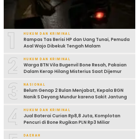
1
HUKUM DAN KRIMINAL
Rampas Tas Berisi HP dan Uang Tunai, Pemuda
Asal Wajo Dibekuk Tengah Malam
2
HUKUM DAN KRIMINAL
Warga BTN Vila Bugenvil Bone Resah, Pakaian
Dalam Kerap Hilang Misterius Saat Dijemur
3
NASIONAL
Belum Genap 2 Bulan Menjabat, Kepala BGN
Nanik S Deyang Mundur karena Sakit Jantung
4
HUKUM DAN KRIMINAL
Jual Baterai Curian Rp8,8 Juta, Komplotan
Pencuri di Bone Rugikan PLN Rp3 Miliar
DAERAH