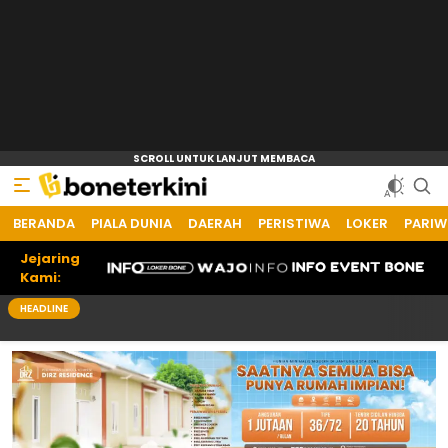
BERANDA
Bone Terkini
Referensi Informasi Terkini
PIALA DUNIA
DAERAH
PERISTIWA
LOKER
PARIW
Jejaring
Kami:
HEADLINE