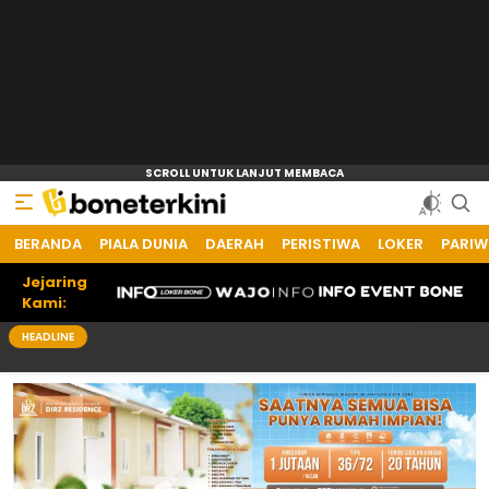
BERANDA
Bone Terkini
Referensi Informasi Terkini
PIALA DUNIA
DAERAH
PERISTIWA
LOKER
PARIW
Jejaring
Kami:
HEADLINE