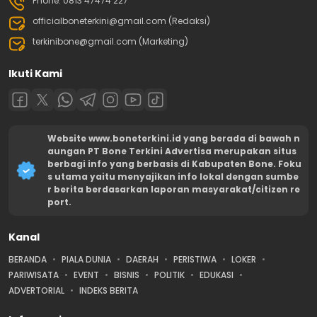
Phone: 0813 47474 227
officialboneterkini@gmail.com (Redaksi)
terkinibone@gmail.com (Marketing)
Ikuti Kami
Website www.boneterkini.id yang berada di bawah n
aungan PT Bone Terkini Advertisa merupakan situs
berbagi info yang berbasis di Kabupaten Bone. Foku
s utama yaitu menyajikan info lokal dengan sumbe
r berita berdasarkan laporan masyarakat/citizen re
port.
Kanal
BERANDA
PIALA DUNIA
DAERAH
PERISTIWA
LOKER
PARIWISATA
EVENT
BISNIS
POLITIK
EDUKASI
ADVERTORIAL
INDEKS BERITA