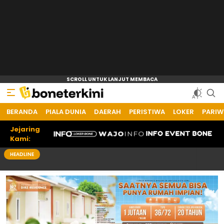
BERANDA
Bone Terkini
Referensi Informasi Terkini
PIALA DUNIA
DAERAH
PERISTIWA
LOKER
PARIW
Jejaring
Kami:
HEADLINE