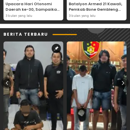
Upacara Hari Otonomi
Batalyon Armed 21 Kawali,
Daerah ke-30, Sampaikan
Pemkab Bone Gembleng
Amanat Mendagri
Kedisiplinan Camat dan
3 bulan yang lalu
3 bulan yang lalu
Wujudkan Asta Cita
Pimpinan OPD
BERITA TERBARU