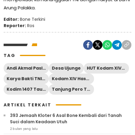
Arung Palakka.
Editor:
Bone Terkini
Reporter:
Ros
TAG
Andi Akmal Pasluddin
Desa Ujunge
HUT Kodam XIV/Hasanuddin ke-69
Karya Bakti TNI Bone
Kodam XIV Hasanuddin
Kodim 1407 Tauwarani
Tanjung Pero Tonra
ARTIKEL TERKAIT
393 Jemaah Kloter 6 Asal Bone Kembali dari Tanah
Suci dalam Keadaan Utuh
2 bulan yang lalu