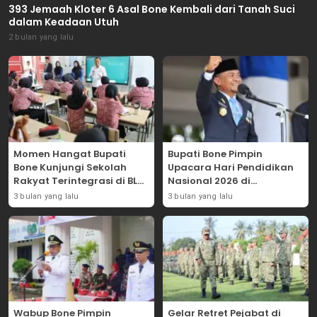
393 Jemaah Kloter 6 Asal Bone Kembali dari Tanah Suci
dalam Keadaan Utuh
2 bulan yang lalu
Momen Hangat Bupati
Bupati Bone Pimpin
Bone Kunjungi Sekolah
Upacara Hari Pendidikan
Rakyat Terintegrasi di BLK
Nasional 2026 di
Bajoe
Lapangan Merdeka
3 bulan yang lalu
3 bulan yang lalu
Wabup Bone Pimpin
Gelar Retret Pejabat di