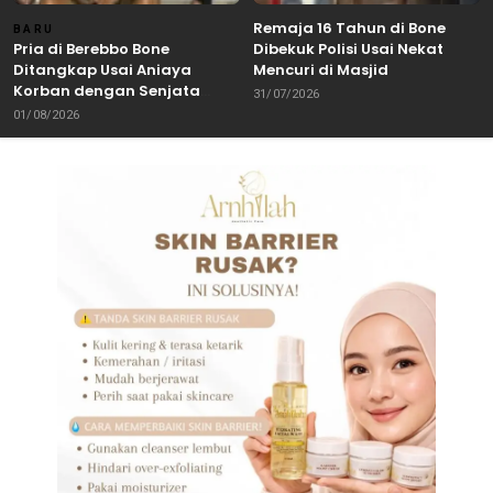
Remaja 16 Tahun di Bone
BARU
Pria di Berebbo Bone
Dibekuk Polisi Usai Nekat
Ditangkap Usai Aniaya
Mencuri di Masjid
Korban dengan Senjata
31/07/2026
Tajam
01/08/2026