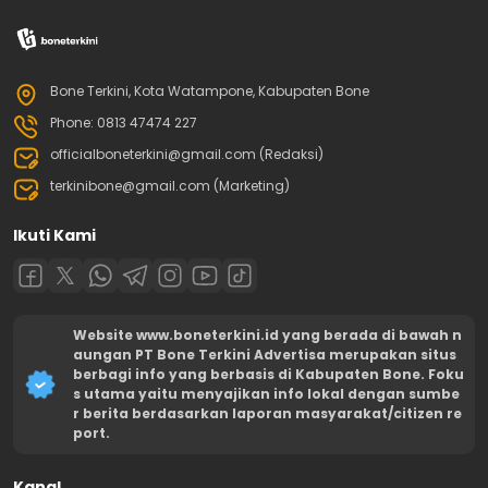
Bone Terkini, Kota Watampone, Kabupaten Bone
Phone: 0813 47474 227
officialboneterkini@gmail.com (Redaksi)
terkinibone@gmail.com (Marketing)
Ikuti Kami
Website www.boneterkini.id yang berada di bawah n
aungan PT Bone Terkini Advertisa merupakan situs
berbagi info yang berbasis di Kabupaten Bone. Foku
s utama yaitu menyajikan info lokal dengan sumbe
r berita berdasarkan laporan masyarakat/citizen re
port.
Kanal