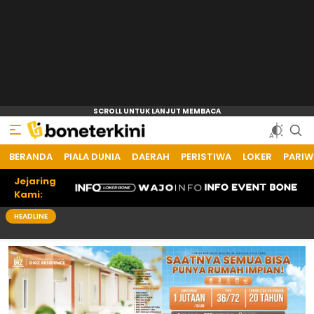
BERANDA
PIALA DUNIA
DAERAH
PERISTIWA
LOKER
PARIW
Jejaring
Kami:
HEADLINE