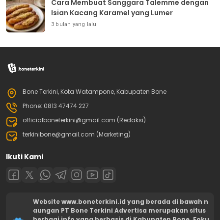
Cara Membuat Sanggara Talemme dengan
Isian Kacang Karamel yang Lumer
3 bulan yang lalu
Bone Terkini, Kota Watampone, Kabupaten Bone
Phone: 0813 47474 227
officialboneterkini@gmail.com (Redaksi)
terkinibone@gmail.com (Marketing)
Ikuti Kami
Website www.boneterkini.id yang berada di bawah n
aungan PT Bone Terkini Advertisa merupakan situs
berbagi info yang berbasis di Kabupaten Bone. Foku