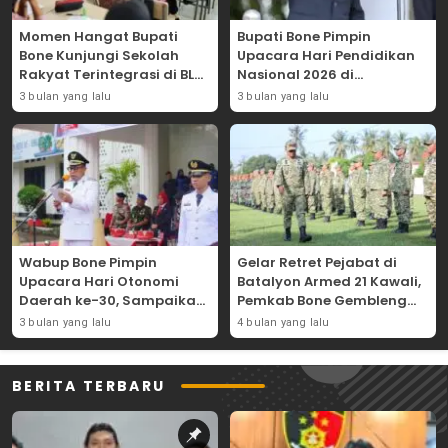
Momen Hangat Bupati
Bupati Bone Pimpin
Bone Kunjungi Sekolah
Upacara Hari Pendidikan
Rakyat Terintegrasi di BLK
Nasional 2026 di
Bajoe
Lapangan Merdeka
3 bulan yang lalu
3 bulan yang lalu
Wabup Bone Pimpin
Gelar Retret Pejabat di
Upacara Hari Otonomi
Batalyon Armed 21 Kawali,
Daerah ke-30, Sampaikan
Pemkab Bone Gembleng
Amanat Mendagri
Kedisiplinan Camat dan
3 bulan yang lalu
4 bulan yang lalu
Wujudkan Asta Cita
Pimpinan OPD
BERITA TERBARU