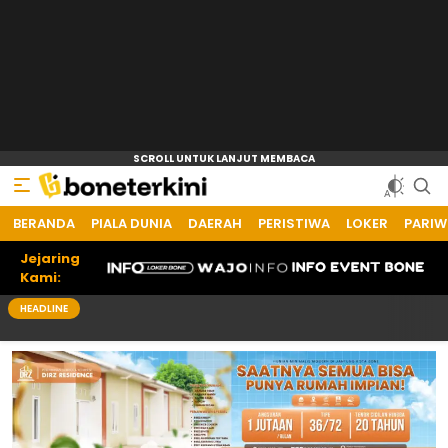
BERANDA
PIALA DUNIA
DAERAH
PERISTIWA
LOKER
PARIW
Jejaring
Kami:
HEADLINE