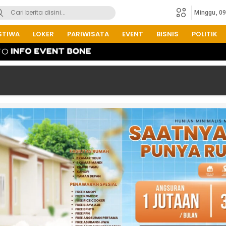
Minggu, 0
STIWA
LOKER
PARIWISATA
EVENT
BISNIS
POLITIK