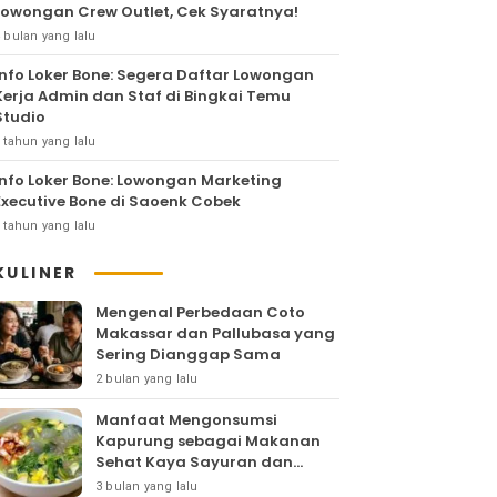
Lowongan Crew Outlet, Cek Syaratnya!
 bulan yang lalu
Info Loker Bone: Segera Daftar Lowongan
Kerja Admin dan Staf di Bingkai Temu
Studio
 tahun yang lalu
Info Loker Bone: Lowongan Marketing
Executive Bone di Saoenk Cobek
 tahun yang lalu
KULINER
Mengenal Perbedaan Coto
Makassar dan Pallubasa yang
Sering Dianggap Sama
2 bulan yang lalu
Manfaat Mengonsumsi
Kapurung sebagai Makanan
Sehat Kaya Sayuran dan
Protein
3 bulan yang lalu