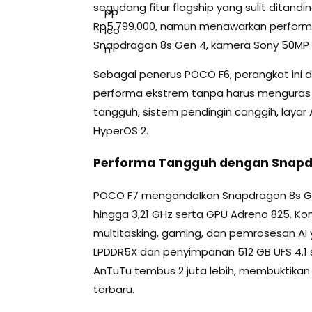
segudang fitur flagship yang sulit ditandin
Rp5.799.000, namun menawarkan perform
Snapdragon 8s Gen 4, kamera Sony 50MP O
Sebagai penerus POCO F6, perangkat ini
performa ekstrem tanpa harus menguras
tangguh, sistem pendingin canggih, layar 
HyperOS 2.
Performa Tangguh dengan Snapd
POCO F7 mengandalkan Snapdragon 8s G
hingga 3,21 GHz serta GPU Adreno 825. Ko
multitasking, gaming, dan pemrosesan AI 
LPDDR5X dan penyimpanan 512 GB UFS 4.1
AnTuTu tembus 2 juta lebih, membuktikan b
terbaru.