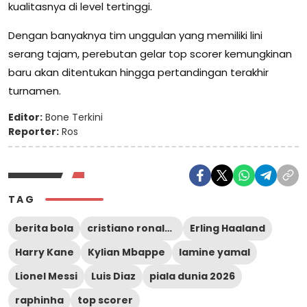
kualitasnya di level tertinggi.
Dengan banyaknya tim unggulan yang memiliki lini
serang tajam, perebutan gelar top scorer kemungkinan
baru akan ditentukan hingga pertandingan terakhir
turnamen.
Editor:
Bone Terkini
Reporter:
Ros
TAG
berita bola
cristiano ronaldo
Erling Haaland
Harry Kane
Kylian Mbappe
lamine yamal
Lionel Messi
Luis Diaz
piala dunia 2026
raphinha
top scorer