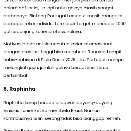
dalam daftar ini, tetapi naluri golnya masih sangat
berbahaya. Bintang Portugal tersebut masih mengejar
berbagai rekor individu, termasuk target mencapai 1.000
gol sepanjang karier profesionalnya.
Motivasi besar untuk menutup karier internasional
dengan prestasi tinggi bisa membuat Ronaldo tampil
habis-habisan di Piala Dunia 2026. Jika Portugal mampu
melangkah jauh, jumlah golnya berpotensi terus
bertambah.
5. Raphinha
Raphinha kerap berada di bawah bayang-bayang
Vinicius Junior ketika membela Brasil. Namun
kontribusinya di lini serang tidak bisa dianggap remeh.
Pemain Barcelona itu memiliki kemampuan mencetak