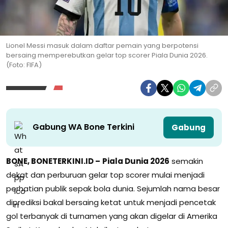
Lionel Messi masuk dalam daftar pemain yang berpotensi
bersaing memperebutkan gelar top scorer Piala Dunia 2026.
(Foto: FIFA)
Gabung WA Bone Terkini
Gabung
BONE, BONETERKINI.ID –
Piala Dunia 2026
semakin
dekat dan perburuan gelar top scorer mulai menjadi
perhatian publik sepak bola dunia. Sejumlah nama besar
diprediksi bakal bersaing ketat untuk menjadi pencetak
gol terbanyak di turnamen yang akan digelar di Amerika