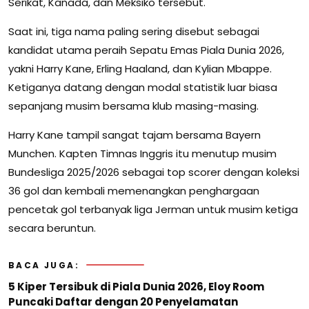
Serikat, Kanada, dan Meksiko tersebut.
Saat ini, tiga nama paling sering disebut sebagai
kandidat utama peraih Sepatu Emas Piala Dunia 2026,
yakni Harry Kane, Erling Haaland, dan Kylian Mbappe.
Ketiganya datang dengan modal statistik luar biasa
sepanjang musim bersama klub masing-masing.
Harry Kane tampil sangat tajam bersama Bayern
Munchen. Kapten Timnas Inggris itu menutup musim
Bundesliga 2025/2026 sebagai top scorer dengan koleksi
36 gol dan kembali memenangkan penghargaan
pencetak gol terbanyak liga Jerman untuk musim ketiga
secara beruntun.
BACA JUGA:
5 Kiper Tersibuk di Piala Dunia 2026, Eloy Room
Puncaki Daftar dengan 20 Penyelamatan