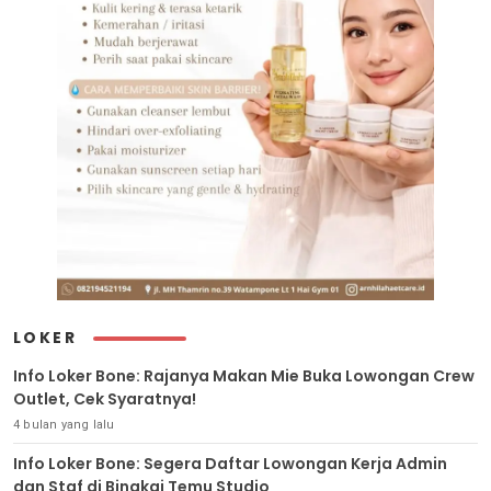
LOKER
Info Loker Bone: Rajanya Makan Mie Buka Lowongan Crew
Outlet, Cek Syaratnya!
4 bulan yang lalu
Info Loker Bone: Segera Daftar Lowongan Kerja Admin
dan Staf di Bingkai Temu Studio