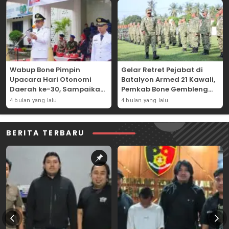
Wabup Bone Pimpin
Gelar Retret Pejabat di
Upacara Hari Otonomi
Batalyon Armed 21 Kawali,
Daerah ke-30, Sampaikan
Pemkab Bone Gembleng
Amanat Mendagri
Kedisiplinan Camat dan
4 bulan yang lalu
4 bulan yang lalu
Wujudkan Asta Cita
Pimpinan OPD
BERITA TERBARU