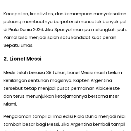
Kecepatan, kreativitas, dan kemampuan menyelesaikan
peluang membuatnya berpotensi mencetak banyak gol
di Piala Dunia 2026. Jika Spanyol mampu melangkah jauh,
Yamal bisa menjadi salah satu kandidat kuat peraih
Sepatu Emas.
2. Lionel Messi
Meski telah berusia 38 tahun, Lionel Messi masih belum
kehilangan sentuhan magisnya. Kapten Argentina
tersebut tetap menjadi pusat permainan Albiceleste
dan terus menunjukkan ketajamannya bersama Inter
Miami.
Pengalaman tampil di lima edisi Piala Dunia menjadi nilai
tambah besar bagi Messi. Jika Argentina kembali tampil