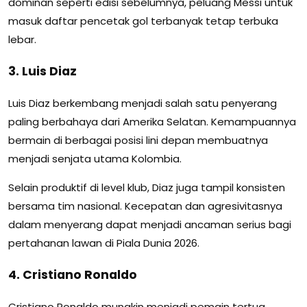
dominan seperti edisi sebelumnya, peluang Messi untuk
masuk daftar pencetak gol terbanyak tetap terbuka
lebar.
3. Luis Diaz
Luis Diaz berkembang menjadi salah satu penyerang
paling berbahaya dari Amerika Selatan. Kemampuannya
bermain di berbagai posisi lini depan membuatnya
menjadi senjata utama Kolombia.
Selain produktif di level klub, Diaz juga tampil konsisten
bersama tim nasional. Kecepatan dan agresivitasnya
dalam menyerang dapat menjadi ancaman serius bagi
pertahanan lawan di Piala Dunia 2026.
4. Cristiano Ronaldo
Cristiano Ronaldo mungkin menjadi pemain tertua