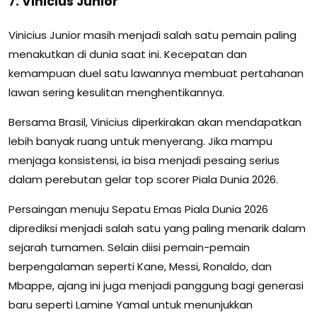
7. Vinicius Junior
Vinicius Junior masih menjadi salah satu pemain paling
menakutkan di dunia saat ini. Kecepatan dan
kemampuan duel satu lawannya membuat pertahanan
lawan sering kesulitan menghentikannya.
Bersama Brasil, Vinicius diperkirakan akan mendapatkan
lebih banyak ruang untuk menyerang. Jika mampu
menjaga konsistensi, ia bisa menjadi pesaing serius
dalam perebutan gelar top scorer Piala Dunia 2026.
Persaingan menuju Sepatu Emas Piala Dunia 2026
diprediksi menjadi salah satu yang paling menarik dalam
sejarah turnamen. Selain diisi pemain-pemain
berpengalaman seperti Kane, Messi, Ronaldo, dan
Mbappe, ajang ini juga menjadi panggung bagi generasi
baru seperti Lamine Yamal untuk menunjukkan