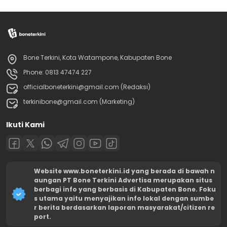
Bone Terkini, Kota Watampone, Kabupaten Bone
Phone: 0813 47474 227
officialboneterkini@gmail.com (Redaksi)
terkinibone@gmail.com (Marketing)
Ikuti Kami
Website www.boneterkini.id yang berada di bawah n
aungan PT Bone Terkini Advertisa merupakan situs
berbagi info yang berbasis di Kabupaten Bone. Foku
s utama yaitu menyajikan info lokal dengan sumbe
r berita berdasarkan laporan masyarakat/citizen re
port.