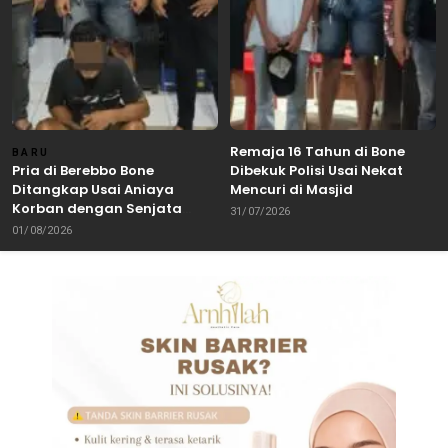
Remaja 16 Tahun di Bone
BARU
Pria di Berebbo Bone
Dibekuk Polisi Usai Nekat
Ditangkap Usai Aniaya
Mencuri di Masjid
Korban dengan Senjata
31/07/2026
Tajam
01/08/2026