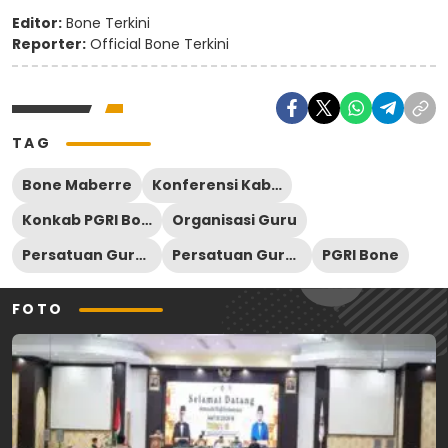
Editor:
Bone Terkini
Reporter:
Official Bone Terkini
TAG
Bone Maberre
Konferensi Kabupaten PGRI Bone
Konkab PGRI Bone
Organisasi Guru
Persatuan Guru Republik Indonesia
Persatuan Guru Republik Indonesia (PGRI) Kabupaten Bone
PGRI Bone
FOTO