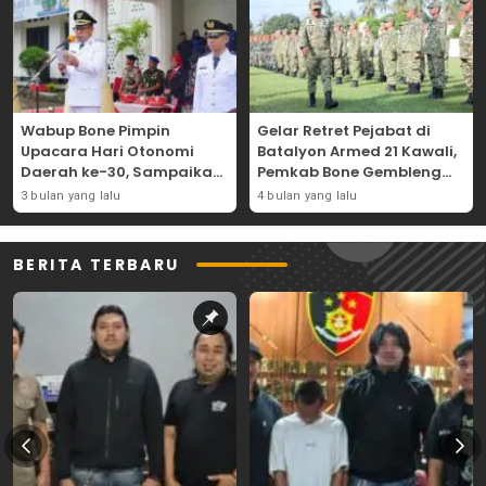
Wabup Bone Pimpin
Gelar Retret Pejabat di
Upacara Hari Otonomi
Batalyon Armed 21 Kawali,
Daerah ke-30, Sampaikan
Pemkab Bone Gembleng
Amanat Mendagri
Kedisiplinan Camat dan
3 bulan yang lalu
4 bulan yang lalu
Wujudkan Asta Cita
Pimpinan OPD
BERITA TERBARU