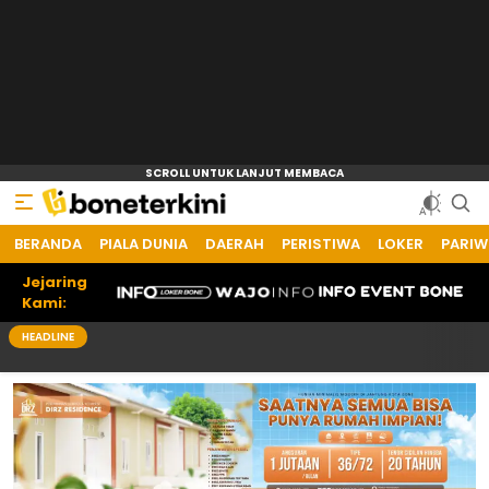
BERANDA
PIALA DUNIA
DAERAH
PERISTIWA
LOKER
PARIW
Jejaring
Kami:
HEADLINE