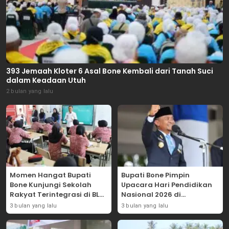
393 Jemaah Kloter 6 Asal Bone Kembali dari Tanah Suci
dalam Keadaan Utuh
2 bulan yang lalu
Momen Hangat Bupati
Bupati Bone Pimpin
Bone Kunjungi Sekolah
Upacara Hari Pendidikan
Rakyat Terintegrasi di BLK
Nasional 2026 di
Bajoe
Lapangan Merdeka
3 bulan yang lalu
3 bulan yang lalu