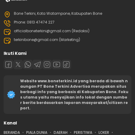
Bone Terkini, Kota Watampone, Kabupaten Bone
Phone: 0813 47474 227
officialboneterkini@gmail.com (Redaksi)
terkinibone@gmail.com (Marketing)
Ikuti Kami
Website www.boneterkini.id yang berada di bawah n
aungan PT Bone Terkini Advertisa merupakan situs
berbagi info yang berbasis di Kabupaten Bone. Foku
s utama yaitu menyajikan info lokal dengan sumbe
r berita berdasarkan laporan masyarakat/citizen re
port.
Kanal
BERANDA
PIALA DUNIA
DAERAH
PERISTIWA
LOKER