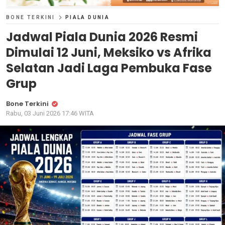
BONE TERKINI
PIALA DUNIA
Jadwal Piala Dunia 2026 Resmi
Dimulai 12 Juni, Meksiko vs Afrika
Selatan Jadi Laga Pembuka Fase
Grup
Bone Terkini
Rabu, 03 Juni 2026 17:46 WITA