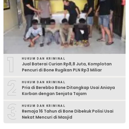
1
HUKUM DAN KRIMINAL
Jual Baterai Curian Rp8,8 Juta, Komplotan
Pencuri di Bone Rugikan PLN Rp3 Miliar
2
HUKUM DAN KRIMINAL
Pria di Berebbo Bone Ditangkap Usai Aniaya
Korban dengan Senjata Tajam
3
HUKUM DAN KRIMINAL
Remaja 16 Tahun di Bone Dibekuk Polisi Usai
Nekat Mencuri di Masjid