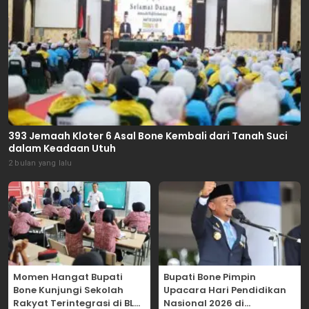
393 Jemaah Kloter 6 Asal Bone Kembali dari Tanah Suci
dalam Keadaan Utuh
2 bulan yang lalu
Momen Hangat Bupati
Bupati Bone Pimpin
Bone Kunjungi Sekolah
Upacara Hari Pendidikan
Rakyat Terintegrasi di BLK
Nasional 2026 di