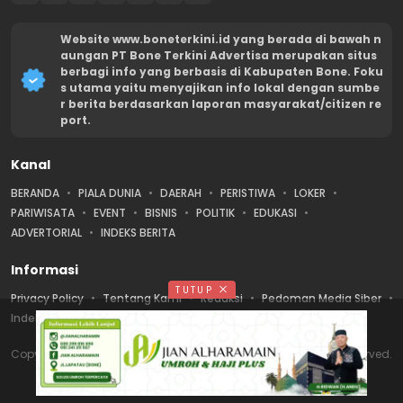
Website www.boneterkini.id yang berada di bawah n
aungan PT Bone Terkini Advertisa merupakan situs
berbagi info yang berbasis di Kabupaten Bone. Foku
s utama yaitu menyajikan info lokal dengan sumbe
r berita berdasarkan laporan masyarakat/citizen re
port.
Kanal
BERANDA
PIALA DUNIA
DAERAH
PERISTIWA
LOKER
PARIWISATA
EVENT
BISNIS
POLITIK
EDUKASI
ADVERTORIAL
INDEKS BERITA
Informasi
TUTUP
Privacy Policy
Tentang Kami
Redaksi
Pedoman Media Siber
Indeks Berita
Karir
Disclaimer
Copyright © Bone Terkini | PT Bone Terkini Advertisa. All rights reserved.