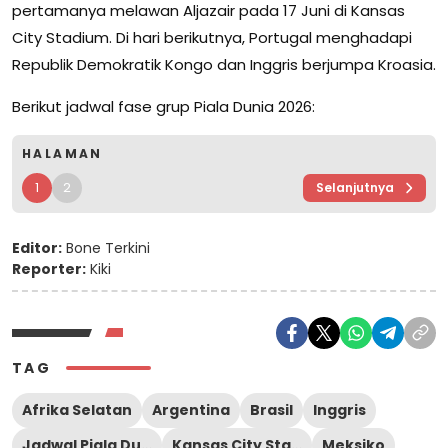
pertamanya melawan Aljazair pada 17 Juni di Kansas
City Stadium. Di hari berikutnya, Portugal menghadapi
Republik Demokratik Kongo dan Inggris berjumpa Kroasia.
Berikut jadwal fase grup Piala Dunia 2026:
HALAMAN
1
2
Selanjutnya
Editor:
Bone Terkini
Reporter:
Kiki
TAG
Afrika Selatan
Argentina
Brasil
Inggris
Jadwal Piala Dunia
Kansas City Stadium
Meksiko