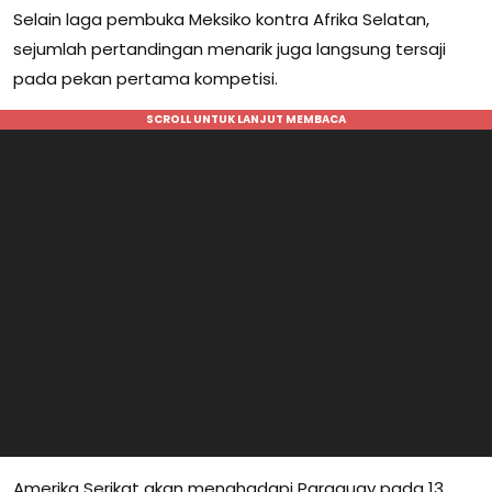
Selain laga pembuka Meksiko kontra Afrika Selatan,
sejumlah pertandingan menarik juga langsung tersaji
pada pekan pertama kompetisi.
Amerika Serikat akan menghadapi Paraguay pada 13