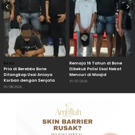
Remaja 16 Tahun di Bone
BARU
Pria di Berebbo Bone
Dibekuk Polisi Usai Nekat
Ditangkap Usai Aniaya
Mencuri di Masjid
Korban dengan Senjata
31/07/2026
Tajam
01/08/2026