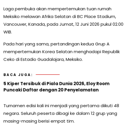
Laga pembuka akan mempertemukan tuan rumah
Meksiko melawan Afrika Selatan di BC Place Stadium,
Vancouver, Kanada, pada Jumat, 12 Juni 2026 pukul 02.00
WIB.
Pada hari yang sama, pertandingan kedua Grup A
mempertemukan Korea Selatan menghadapi Republik
Ceko di Estadio Guadalajara, Meksiko.
BACA JUGA:
5 Kiper Tersibuk di Piala Dunia 2026, Eloy Room
Puncaki Daftar dengan 20 Penyelamatan
Turnamen edisi kali ini menjadi yang pertama diikuti 48
negara. Seluruh peserta dibagi ke dalam 12 grup yang
masing-masing berisi empat tim.