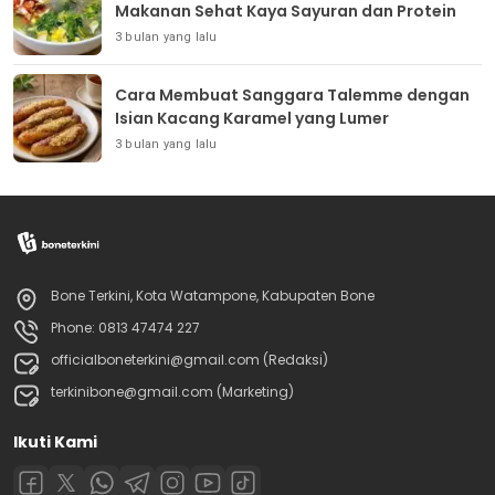
Makanan Sehat Kaya Sayuran dan Protein
3 bulan yang lalu
Cara Membuat Sanggara Talemme dengan
Isian Kacang Karamel yang Lumer
3 bulan yang lalu
Bone Terkini, Kota Watampone, Kabupaten Bone
Phone: 0813 47474 227
officialboneterkini@gmail.com (Redaksi)
terkinibone@gmail.com (Marketing)
Ikuti Kami