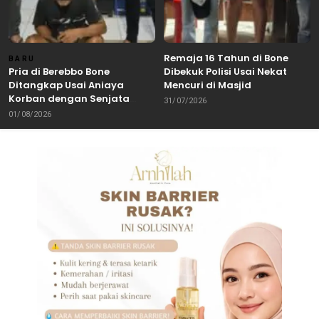
Remaja 16 Tahun di Bone
BARU
Pria di Berebbo Bone
Dibekuk Polisi Usai Nekat
Ditangkap Usai Aniaya
Mencuri di Masjid
Korban dengan Senjata
31/07/2026
Tajam
01/08/2026