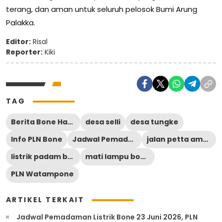
terang, dan aman untuk seluruh pelosok Bumi Arung
Palakka.
Editor:
Risal
Reporter:
Kiki
TAG
Berita Bone Hari Ini
desa selli
desa tungke
Info PLN Bone
Jadwal Pemadaman Listrik Bone
jalan petta amali
listrik padam bone 7 mei 2026
mati lampu bone hari ini
PLN Watampone
ARTIKEL TERKAIT
Jadwal Pemadaman Listrik Bone 23 Juni 2026, PLN