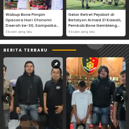
Wabup Bone Pimpin
Gelar Retret Pejabat di
Upacara Hari Otonomi
Batalyon Armed 21 Kawali,
Daerah ke-30, Sampaikan
Pemkab Bone Gembleng
Amanat Mendagri
Kedisiplinan Camat dan
3 bulan yang lalu
3 bulan yang lalu
Wujudkan Asta Cita
Pimpinan OPD
BERITA TERBARU