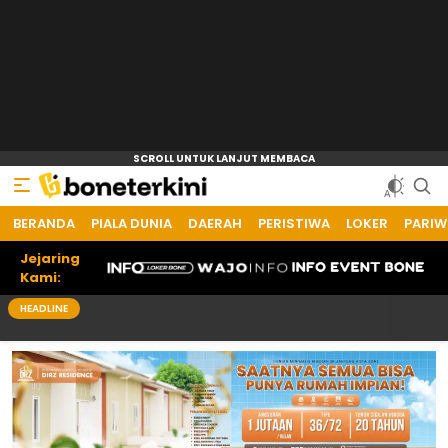
BERANDA
PIALA DUNIA
DAERAH
PERISTIWA
LOKER
PARIW
Jejaring
Kami:
HEADLINE