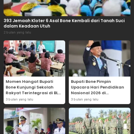
393 Jemaah Kloter 6 Asal Bone Kembali dari Tanah Suci
dalam Keadaan Utuh
2 bulan yang lalu
Momen Hangat Bupati
Bupati Bone Pimpin
Bone Kunjungi Sekolah
Upacara Hari Pendidikan
Rakyat Terintegrasi di BLK
Nasional 2026 di
Bajoe
Lapangan Merdeka
3 bulan yang lalu
3 bulan yang lalu