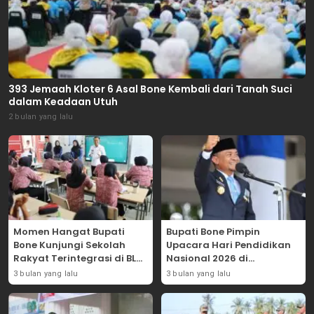
393 Jemaah Kloter 6 Asal Bone Kembali dari Tanah Suci
dalam Keadaan Utuh
2 bulan yang lalu
Momen Hangat Bupati
Bupati Bone Pimpin
Bone Kunjungi Sekolah
Upacara Hari Pendidikan
Rakyat Terintegrasi di BLK
Nasional 2026 di
Bajoe
Lapangan Merdeka
3 bulan yang lalu
3 bulan yang lalu