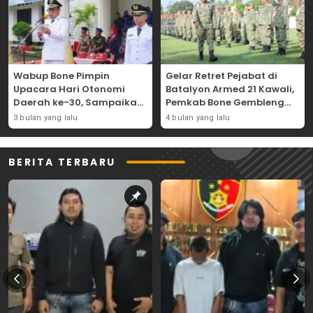
Wabup Bone Pimpin
Gelar Retret Pejabat di
Upacara Hari Otonomi
Batalyon Armed 21 Kawali,
Daerah ke-30, Sampaikan
Pemkab Bone Gembleng
Amanat Mendagri
Kedisiplinan Camat dan
3 bulan yang lalu
4 bulan yang lalu
Wujudkan Asta Cita
Pimpinan OPD
BERITA TERBARU