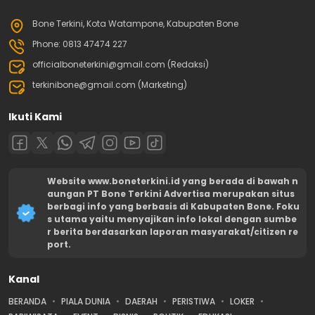
Bone Terkini, Kota Watampone, Kabupaten Bone
Phone: 0813 47474 227
officialboneterkini@gmail.com (Redaksi)
terkinibone@gmail.com (Marketing)
Ikuti Kami
Website www.boneterkini.id yang berada di bawah n
aungan PT Bone Terkini Advertisa merupakan situs
berbagi info yang berbasis di Kabupaten Bone. Foku
s utama yaitu menyajikan info lokal dengan sumbe
r berita berdasarkan laporan masyarakat/citizen re
port.
Kanal
BERANDA
PIALA DUNIA
DAERAH
PERISTIWA
LOKER