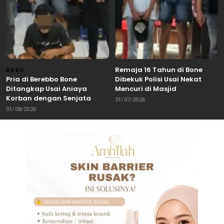
Remaja 16 Tahun di Bone
BARU
Pria di Berebbo Bone
Dibekuk Polisi Usai Nekat
Ditangkap Usai Aniaya
Mencuri di Masjid
Korban dengan Senjata
31/07/2026
Tajam
01/08/2026