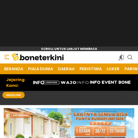
BERANDA
PIALA DUNIA
DAERAH
PERISTIWA
LOKER
PARIW
Jejaring
Kami:
HEADLINE