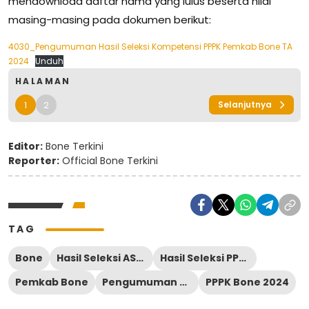
mendownload daftar nama yang lulus beserta nilai
masing-masing pada dokumen berikut:
4030_Pengumuman Hasil Seleksi Kompetensi PPPK Pemkab Bone TA
2024
Unduh
HALAMAN
1
2
Selanjutnya
Editor:
Bone Terkini
Reporter:
Official Bone Terkini
TAG
Bone
Hasil Seleksi ASN Bone
Hasil Seleksi PPPK Tenaga Teknis Pemkab Bone
Pemkab Bone
Pengumuman PPPK Bone
PPPK Bone 2024