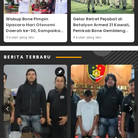
Wabup Bone Pimpin
Gelar Retret Pejabat di
Upacara Hari Otonomi
Batalyon Armed 21 Kawali,
Daerah ke-30, Sampaikan
Pemkab Bone Gembleng
Amanat Mendagri
Kedisiplinan Camat dan
3 bulan yang lalu
4 bulan yang lalu
Wujudkan Asta Cita
Pimpinan OPD
BERITA TERBARU