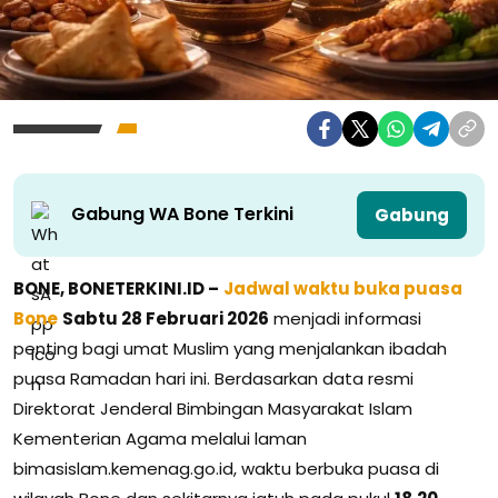
Gabung WA Bone Terkini
Gabung
BONE, BONETERKINI.ID –
Jadwal waktu buka puasa
Bone
Sabtu 28 Februari 2026
menjadi informasi
penting bagi umat Muslim yang menjalankan ibadah
puasa Ramadan hari ini. Berdasarkan data resmi
Direktorat Jenderal Bimbingan Masyarakat Islam
Kementerian Agama melalui laman
bimasislam.kemenag.go.id, waktu berbuka puasa di