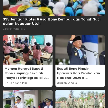
393 Jemaah Kloter 6 Asal Bone Kembali dari Tanah Suci
dalam Keadaan Utuh
2 bulan yang lalu
Momen Hangat Bupati
Bupati Bone Pimpin
Bone Kunjungi Sekolah
Upacara Hari Pendidikan
Rakyat Terintegrasi di BLK
Nasional 2026 di
Bajoe
Lapangan Merdeka
3 bulan yang lalu
3 bulan yang lalu