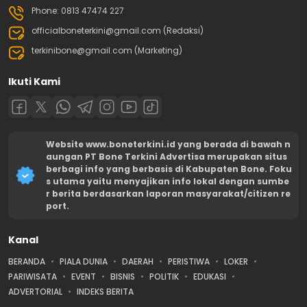
Phone: 0813 47474 227
officialboneterkini@gmail.com (Redaksi)
terkinibone@gmail.com (Marketing)
Ikuti Kami
Website www.boneterkini.id yang berada di bawah n
aungan PT Bone Terkini Advertisa merupakan situs
berbagi info yang berbasis di Kabupaten Bone. Foku
s utama yaitu menyajikan info lokal dengan sumbe
r berita berdasarkan laporan masyarakat/citizen re
port.
Kanal
BERANDA
PIALA DUNIA
DAERAH
PERISTIWA
LOKER
PARIWISATA
EVENT
BISNIS
POLITIK
EDUKASI
ADVERTORIAL
INDEKS BERITA