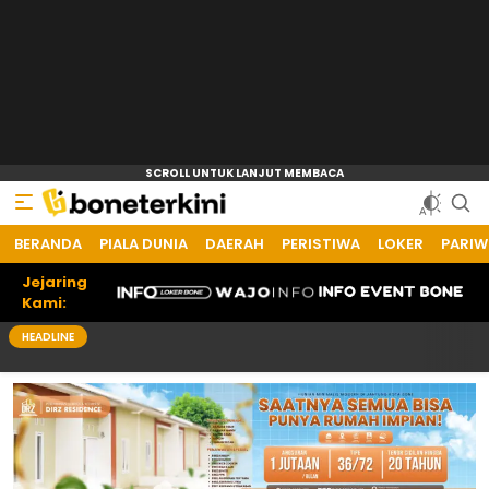
BERANDA
PIALA DUNIA
DAERAH
PERISTIWA
LOKER
PARIW
Jejaring
Kami:
HEADLINE