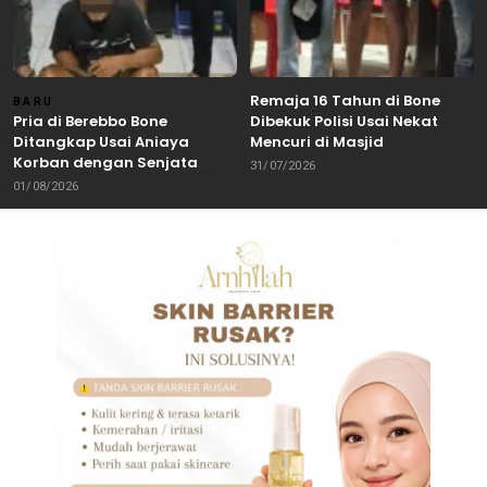
Remaja 16 Tahun di Bone
BARU
Pria di Berebbo Bone
Dibekuk Polisi Usai Nekat
Ditangkap Usai Aniaya
Mencuri di Masjid
Korban dengan Senjata
31/07/2026
Tajam
01/08/2026