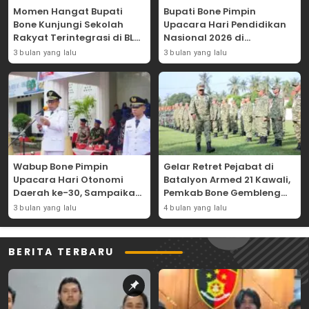
Momen Hangat Bupati
Bupati Bone Pimpin
Bone Kunjungi Sekolah
Upacara Hari Pendidikan
Rakyat Terintegrasi di BLK
Nasional 2026 di
Bajoe
Lapangan Merdeka
3 bulan yang lalu
3 bulan yang lalu
Wabup Bone Pimpin
Gelar Retret Pejabat di
Upacara Hari Otonomi
Batalyon Armed 21 Kawali,
Daerah ke-30, Sampaikan
Pemkab Bone Gembleng
Amanat Mendagri
Kedisiplinan Camat dan
3 bulan yang lalu
4 bulan yang lalu
Wujudkan Asta Cita
Pimpinan OPD
BERITA TERBARU