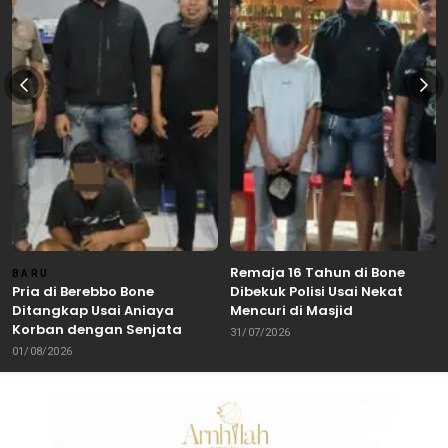
Remaja 16 Tahun di Bone
BARU
Pria di Berebbo Bone
Dibekuk Polisi Usai Nekat
Ditangkap Usai Aniaya
Mencuri di Masjid
Korban dengan Senjata
31/07/2026
Tajam
01/08/2026