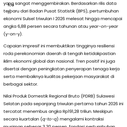
yang sangat menggembirakan. Berdasarkan rilis data
terbaru dari Badan Pusat Statistik (BPS), pertumbuhan
ekonomi Sulsel triwulan I 2026 melesat hingga mencapai
angka 6,88 persen secara tahunan atau
year-on-year
(y-on-y).
Capaian impresif ini membuktikan tingginya resiliensi
roda perekonomian daerah di tengah ketidakpastian
iklim ekonomi global dan nasional. Tren positif ini juga
disertai dengan peningkatan penyerapan tenaga kerja
serta membaiknya kualitas pekerjaan masyarakat di
berbagai sektor.
Nilai Produk Domestik Regional Bruto (PDRB) Sulawesi
Selatan pada sepanjang triwulan pertama tahun 2026 ini
tercatat menembus angka Rp191,28 triliun. Meskipun
secara kuartalan (
q-to-q
) mengalami kontraksi
musiman sebesar 3,30 persen, fondasi pertumbuhan