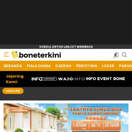
BERANDA
PIALA DUNIA
DAERAH
PERISTIWA
LOKER
PARIW
Jejaring
Kami:
HEADLINE