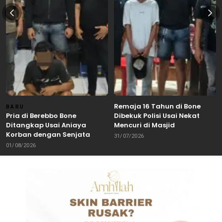
Remaja 16 Tahun di Bone
BARU
Pria di Berebbo Bone
Dibekuk Polisi Usai Nekat
Ditangkap Usai Aniaya
Mencuri di Masjid
Korban dengan Senjata
31/07/2026
Tajam
01/08/2026