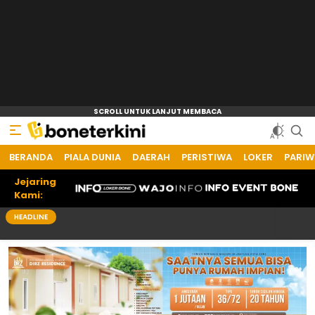
BERANDA
PIALA DUNIA
DAERAH
PERISTIWA
LOKER
PARIW
Jejaring
Kami:
HEADLINE