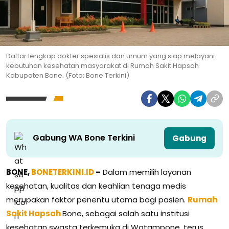
Daftar lengkap dokter spesialis dan umum yang siap melayani
kebutuhan kesehatan masyarakat di Rumah Sakit Hapsah
Kabupaten Bone. (Foto: Bone Terkini)
Gabung WA Bone Terkini
Gabung
BONE,
BONETERKINI.ID
–
Dalam memilih layanan
kesehatan, kualitas dan keahlian tenaga medis
merupakan faktor penentu utama bagi pasien.
Rumah
Sakit Hapsah
Bone, sebagai salah satu institusi
kesehatan swasta terkemuka di Watampone, terus