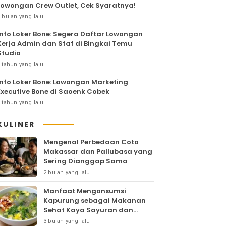
Lowongan Crew Outlet, Cek Syaratnya!
 bulan yang lalu
Info Loker Bone: Segera Daftar Lowongan
Kerja Admin dan Staf di Bingkai Temu
Studio
 tahun yang lalu
Info Loker Bone: Lowongan Marketing
Executive Bone di Saoenk Cobek
 tahun yang lalu
KULINER
Mengenal Perbedaan Coto
Makassar dan Pallubasa yang
Sering Dianggap Sama
2 bulan yang lalu
Manfaat Mengonsumsi
Kapurung sebagai Makanan
Sehat Kaya Sayuran dan
Protein
3 bulan yang lalu