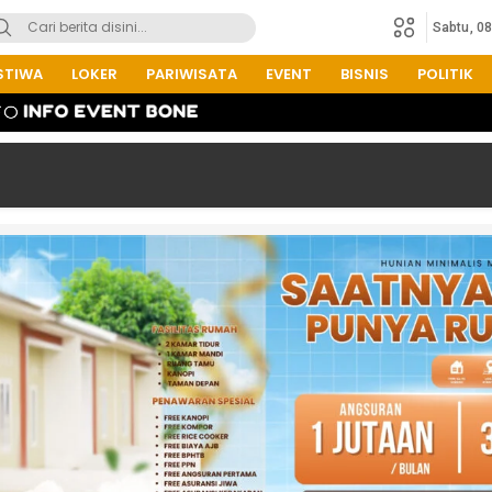
Sabtu, 0
STIWA
LOKER
PARIWISATA
EVENT
BISNIS
POLITIK