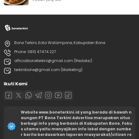
Bone Terkini, Kota Watampone, Kabupaten Bone
Phone: 0813 47474 227
officialboneterkini@gmail.com (Redaksi)
terkinibone@gmail.com (Marketing)
Ikuti Kami
Website www.boneterkini.id yang berada di bawah n
aungan PT Bone Terkini Advertisa merupakan situs
berbagi info yang berbasis di Kabupaten Bone. Foku
s utama yaitu menyajikan info lokal dengan sumbe
r berita berdasarkan laporan masyarakat/citizen re