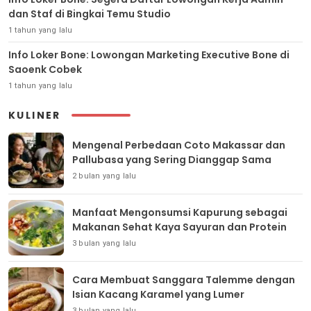
dan Staf di Bingkai Temu Studio
1 tahun yang lalu
Info Loker Bone: Lowongan Marketing Executive Bone di
Saoenk Cobek
1 tahun yang lalu
KULINER
Mengenal Perbedaan Coto Makassar dan
Pallubasa yang Sering Dianggap Sama
2 bulan yang lalu
Manfaat Mengonsumsi Kapurung sebagai
Makanan Sehat Kaya Sayuran dan Protein
3 bulan yang lalu
Cara Membuat Sanggara Talemme dengan
Isian Kacang Karamel yang Lumer
3 bulan yang lalu