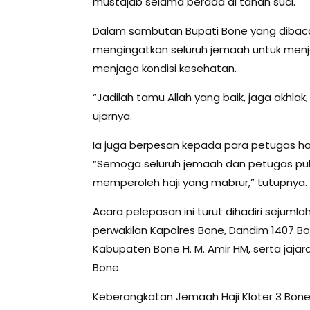
mustajab selama berada di tanah suci.
Dalam sambutan Bupati Bone yang dibacak
mengingatkan seluruh jemaah untuk men
menjaga kondisi kesehatan.
“Jadilah tamu Allah yang baik, jaga akhlak
ujarnya.
Ia juga berpesan kepada para petugas ha
“Semoga seluruh jemaah dan petugas pu
memperoleh haji yang mabrur,” tutupnya.
Acara pelepasan ini turut dihadiri sejumla
perwakilan Kapolres Bone, Dandim 1407 B
Kabupaten Bone H. M. Amir HM, serta jaj
Bone.
Keberangkatan Jemaah Haji Kloter 3 Bone 