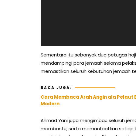
Sementara itu sebanyak dua petugas haji 
mendampingi para jemaah selama pelaksa
memastikan seluruh kebutuhan jemaah ter
BACA JUGA:
Cara Membaca Arah Angin ala Pelaut
Modern
Ahmad Yani juga mengimbau seluruh jem
membantu, serta memanfaatkan setiap 