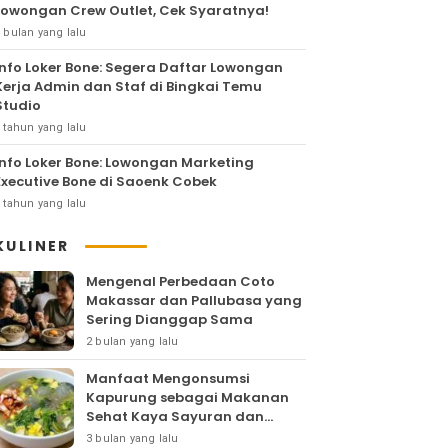
Lowongan Crew Outlet, Cek Syaratnya!
 bulan yang lalu
Info Loker Bone: Segera Daftar Lowongan
Kerja Admin dan Staf di Bingkai Temu
Studio
 tahun yang lalu
Info Loker Bone: Lowongan Marketing
Executive Bone di Saoenk Cobek
 tahun yang lalu
KULINER
Mengenal Perbedaan Coto
Makassar dan Pallubasa yang
Sering Dianggap Sama
2 bulan yang lalu
Manfaat Mengonsumsi
Kapurung sebagai Makanan
Sehat Kaya Sayuran dan
Protein
3 bulan yang lalu