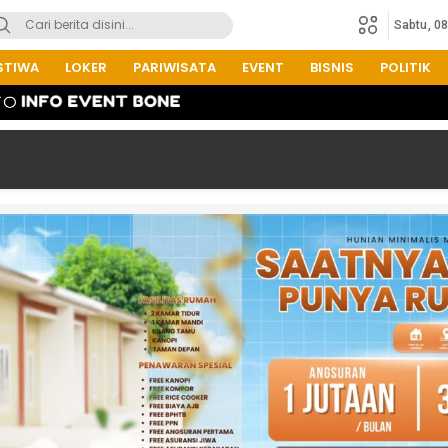
Sabtu, 0
STIWA
LOKER
PARIWISATA
EVENT
BISNIS
POLITIK