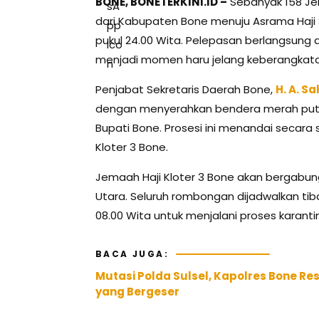
BONE, BONETERKINI.ID –
Sebanyak 158 Jem
dari Kabupaten Bone menuju Asrama Haji 
pukul 24.00 Wita. Pelepasan berlangsung 
menjadi momen haru jelang keberangkatan 
Penjabat Sekretaris Daerah Bone,
H. A. S
dengan menyerahkan bendera merah putih
Bupati Bone. Prosesi ini menandai secara
Kloter 3 Bone.
Jemaah Haji Kloter 3 Bone akan bergabu
Utara. Seluruh rombongan dijadwalkan tib
08.00 Wita untuk menjalani proses karant
BACA JUGA:
Mutasi Polda Sulsel, Kapolres Bone Res
yang Bergeser