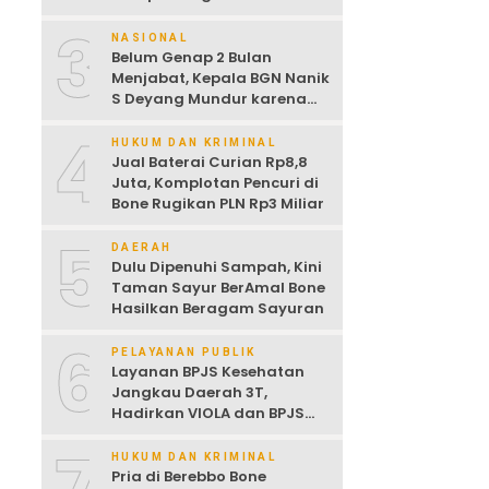
Dijemur
3
NASIONAL
Belum Genap 2 Bulan
Menjabat, Kepala BGN Nanik
S Deyang Mundur karena
Sakit Jantung
4
HUKUM DAN KRIMINAL
Jual Baterai Curian Rp8,8
Juta, Komplotan Pencuri di
Bone Rugikan PLN Rp3 Miliar
5
DAERAH
Dulu Dipenuhi Sampah, Kini
Taman Sayur BerAmal Bone
Hasilkan Beragam Sayuran
6
PELAYANAN PUBLIK
Layanan BPJS Kesehatan
Jangkau Daerah 3T,
Hadirkan VIOLA dan BPJS
Keliling untuk Permudah
Akses JKN
HUKUM DAN KRIMINAL
Pria di Berebbo Bone