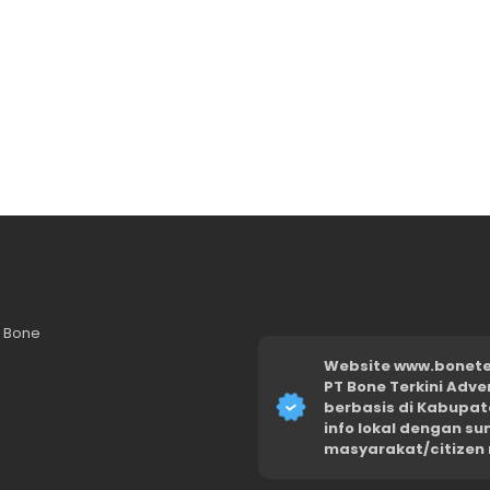
n Bone
Website www.boneter
PT Bone Terkini Adve
berbasis di Kabupat
info lokal dengan s
masyarakat/citizen 