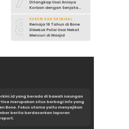
7
Ditangkap Usai Aniaya
Korban dengan Senjata
Tajam
8
HUKUM DAN KRIMINAL
Remaja 16 Tahun di Bone
Dibekuk Polisi Usai Nekat
Mencuri di Masjid
kini.id yang berada di bawah naungan
rtisa merupakan situs berbagi info yang
en Bone. Fokus utama yaitu menyajikan
umber berita berdasarkan laporan
report.