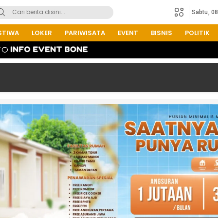
Sabtu, 0
STIWA
LOKER
PARIWISATA
EVENT
BISNIS
POLITIK