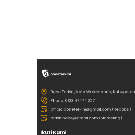
Bone Terkini, Kota Watampone, Kabupate
Phone: 0813 47474 227
officialboneterkini@gmail.com (Redaksi)
terkinibone@gmail.com (Marketing)
Ikuti Kami