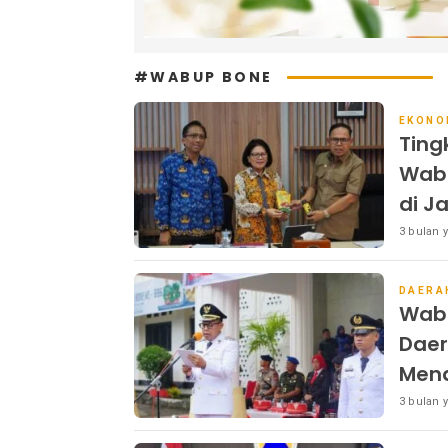
#WABUP BONE
EKONO
Ting
Wab
di J
3 bulan y
DAERA
Wabu
Daer
Mend
3 bulan y