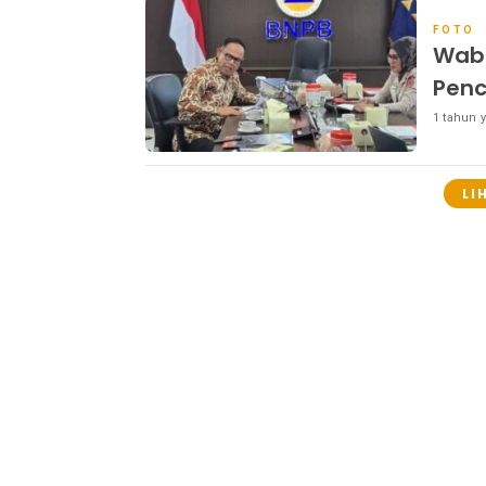
FOTO
Wabu
Penc
1 tahun y
LI