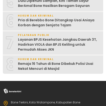
5
Dulu Dipenuhi Sampah, Kini Taman Sayur
BerAmal Bone Hasilkan Beragam Sayuran
6
HUKUM DAN KRIMINAL
Pria di Berebbo Bone Ditangkap Usai Aniaya
Korban dengan Senjata Tajam
7
PELAYANAN PUBLIK
Layanan BPJS Kesehatan Jangkau Daerah 3T,
Hadirkan VIOLA dan BPJS Keliling untuk
Permudah Akses JKN
8
HUKUM DAN KRIMINAL
Remaja 16 Tahun di Bone Dibekuk Polisi Usai
Nekat Mencuri di Masjid
Bone Terkini, Kota Watampone, Kabupaten Bone