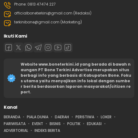
Phone: 0813 47474 227
officialboneterkini@gmail.com (Redaksi)
terkinibone@gmail.com (Marketing)
Ikuti Kami
Website www.boneterkini.id yang berada di bawah n
aungan PT Bone Terkini Advertisa merupakan situs
berbagi info yang berbasis di Kabupaten Bone. Foku
s utama yaitu menyajikan info lokal dengan sumbe
r berita berdasarkan laporan masyarakat/citizen re
port.
Kanal
BERANDA
PIALA DUNIA
DAERAH
PERISTIWA
LOKER
PARIWISATA
EVENT
BISNIS
POLITIK
EDUKASI
ADVERTORIAL
INDEKS BERITA