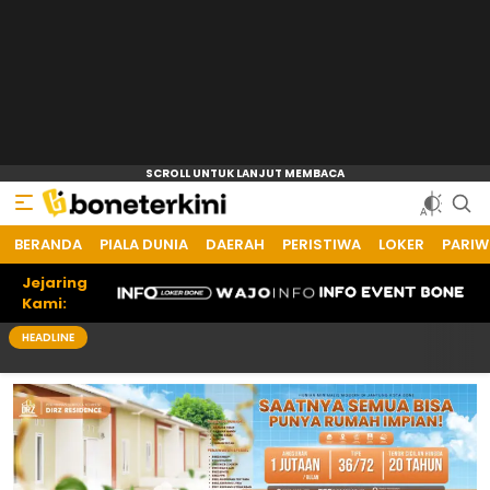
BERANDA
Bone Terkini
Referensi Informasi Terkini
PIALA DUNIA
DAERAH
PERISTIWA
LOKER
PARIW
Jejaring
Kami:
HEADLINE