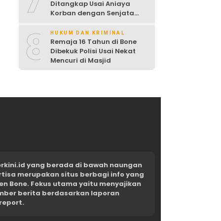
7
Ditangkap Usai Aniaya
Korban dengan Senjata
Tajam
8
HUKUM DAN KRIMINAL
Remaja 16 Tahun di Bone
Dibekuk Polisi Usai Nekat
Mencuri di Masjid
kini.id yang berada di bawah naungan
rtisa merupakan situs berbagi info yang
en Bone. Fokus utama yaitu menyajikan
umber berita berdasarkan laporan
report.