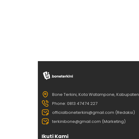
Bone Terkini, Kota Watampone, Kabupate
Phone: 0813 47474 227
officialboneterkini@gmail.com (Redaksi)
terkinibone@gmail.com (Marketing)
Ikuti Kami