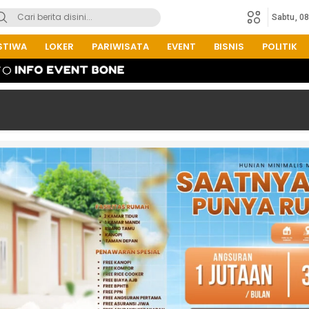
Sabtu, 0
STIWA
LOKER
PARIWISATA
EVENT
BISNIS
POLITIK