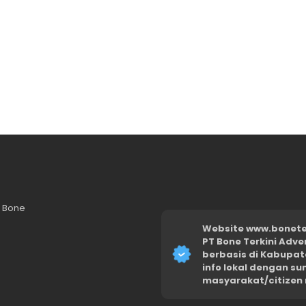
n Bone
Website www.boneter
PT Bone Terkini Adve
berbasis di Kabupat
info lokal dengan s
masyarakat/citizen 