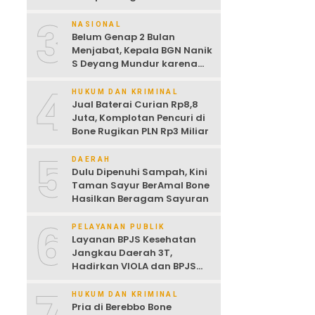
Dijemur
3
NASIONAL
Belum Genap 2 Bulan
Menjabat, Kepala BGN Nanik
S Deyang Mundur karena
Sakit Jantung
4
HUKUM DAN KRIMINAL
Jual Baterai Curian Rp8,8
Juta, Komplotan Pencuri di
Bone Rugikan PLN Rp3 Miliar
5
DAERAH
Dulu Dipenuhi Sampah, Kini
Taman Sayur BerAmal Bone
Hasilkan Beragam Sayuran
6
PELAYANAN PUBLIK
Layanan BPJS Kesehatan
Jangkau Daerah 3T,
Hadirkan VIOLA dan BPJS
Keliling untuk Permudah
Akses JKN
HUKUM DAN KRIMINAL
Pria di Berebbo Bone