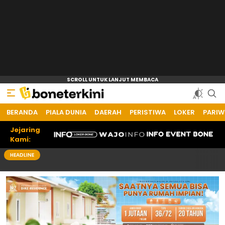
BERANDA
Bone Terkini
Referensi Informasi Terkini
PIALA DUNIA
DAERAH
PERISTIWA
LOKER
PARIW
Jejaring
Kami:
HEADLINE