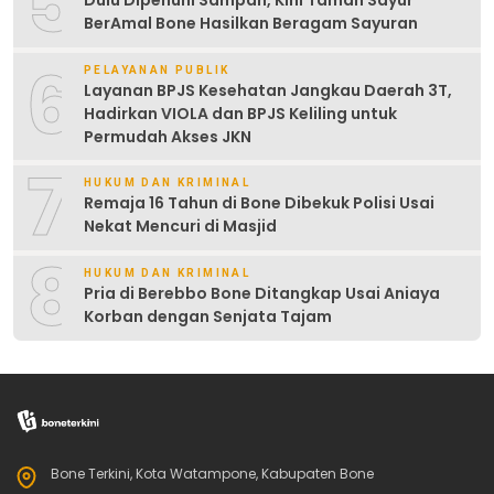
5
Dulu Dipenuhi Sampah, Kini Taman Sayur
BerAmal Bone Hasilkan Beragam Sayuran
6
PELAYANAN PUBLIK
Layanan BPJS Kesehatan Jangkau Daerah 3T,
Hadirkan VIOLA dan BPJS Keliling untuk
Permudah Akses JKN
7
HUKUM DAN KRIMINAL
Remaja 16 Tahun di Bone Dibekuk Polisi Usai
Nekat Mencuri di Masjid
8
HUKUM DAN KRIMINAL
Pria di Berebbo Bone Ditangkap Usai Aniaya
Korban dengan Senjata Tajam
Bone Terkini, Kota Watampone, Kabupaten Bone