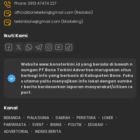
Phone: 0813 47474 227
officialboneterkini@gmail.com (Redaksi)
terkinibone@gmail.com (Marketing)
Ikuti Kami
Website www.boneterkini.id yang berada di bawah n
aungan PT Bone Terkini Advertisa merupakan situs
berbagi info yang berbasis di Kabupaten Bone. Foku
s utama yaitu menyajikan info lokal dengan sumbe
r berita berdasarkan laporan masyarakat/citizen re
port.
Kanal
BERANDA
PIALA DUNIA
DAERAH
PERISTIWA
LOKER
PARIWISATA
EVENT
BISNIS
POLITIK
EDUKASI
ADVERTORIAL
INDEKS BERITA