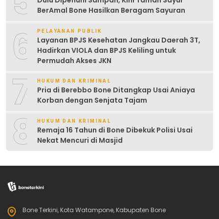
5
Dulu Dipenuhi Sampah, Kini Taman Sayur
BerAmal Bone Hasilkan Beragam Sayuran
6
PELAYANAN PUBLIK
Layanan BPJS Kesehatan Jangkau Daerah 3T,
Hadirkan VIOLA dan BPJS Keliling untuk
Permudah Akses JKN
7
HUKUM DAN KRIMINAL
Pria di Berebbo Bone Ditangkap Usai Aniaya
Korban dengan Senjata Tajam
8
HUKUM DAN KRIMINAL
Remaja 16 Tahun di Bone Dibekuk Polisi Usai
Nekat Mencuri di Masjid
Bone Terkini, Kota Watampone, Kabupaten Bone