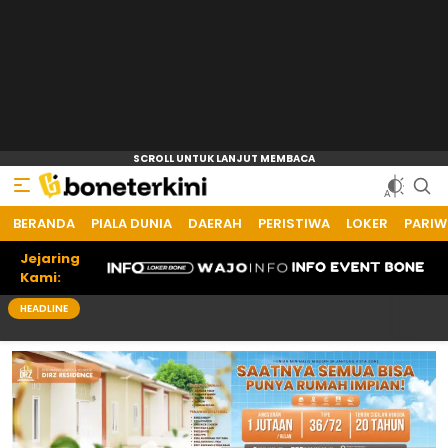
BERANDA
Bone Terkini
Referensi Informasi Terkini
PIALA DUNIA
DAERAH
PERISTIWA
LOKER
PARIW
Jejaring
Kami:
HEADLINE