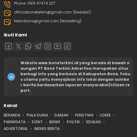
Phone: 0813 47474 227
officialboneterkini@gmail.com (Redaksi)
terkinibone@gmail.com (Marketing)
Ikuti Kami
Website www.boneterkini.id yang berada di bawah n
aungan PT Bone Terkini Advertisa merupakan situs
berbagi info yang berbasis di Kabupaten Bone. Foku
s utama yaitu menyajikan info lokal dengan sumbe
r berita berdasarkan laporan masyarakat/citizen re
port.
Kanal
BERANDA
PIALA DUNIA
DAERAH
PERISTIWA
LOKER
PARIWISATA
EVENT
BISNIS
POLITIK
EDUKASI
ADVERTORIAL
INDEKS BERITA